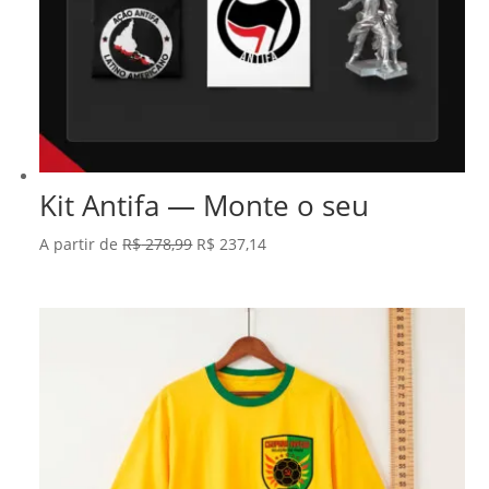
Kit Antifa — Monte o seu
O
O
A partir de
R$
278,99
R$
237,14
preço
preço
original
atual
era:
é:
R$ 278,99.
R$ 237,14.