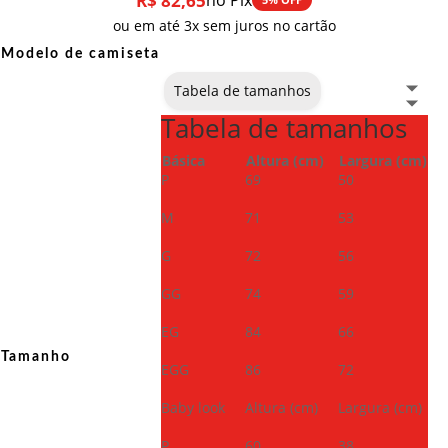
R$
82,65
no Pix
ou em até 3x sem juros no cartão
Modelo de camiseta
Tabela de tamanhos
Tabela de tamanhos
Básica
Altura (cm)
Largura (cm)
P
69
50
M
71
53
G
72
56
GG
74
59
EG
84
66
Tamanho
EGG
86
72
Baby look
Altura (cm)
Largura (cm)
P
60
38