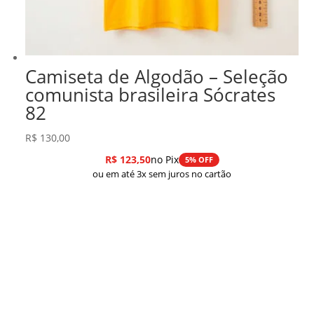
Camiseta de Algodão – Seleção
comunista brasileira Sócrates
82
R$
130,00
R$
123,50
no Pix
5% OFF
ou em até 3x sem juros no cartão