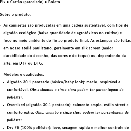
quantidade
Pix • Cartão (parcelado) • Boleto
Sobre o produto:
As camisetas são produzidas em uma cadeia sustentável, com fios de
algodão ecológico
(baixa quantidade de agrotóxicos no cultivo) e
foco no meio ambiente do fio ao produto final. As
estampas
são feitas
em nosso ateliê paulistano, geralmente em
silk screen
(maior
durabilidade do desenho, das cores e do toque) ou, dependendo da
arte, em
DTF
ou
DTG
.
Modelos e qualidades:
Algodão 30.1 penteado (básica/baby look):
macio, respirável e
confortável.
Obs.: chumbo e cinza clara podem ter porcentagem de
poliéster.
Oversized (algodão 30.1 penteado):
caimento amplo, estilo street e
conforto extra.
Obs.: chumbo e cinza clara podem ter porcentagem de
poliéster.
Dry Fit (100% poliéster):
leve, secagem rápida e melhor controle de