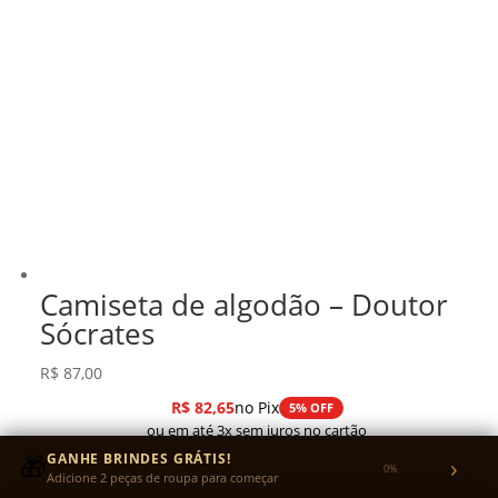
Camiseta de algodão – Doutor
Sócrates
R$
87,00
R$
82,65
no Pix
5% OFF
ou em até 3x sem juros no cartão
🎁
GANHE BRINDES GRÁTIS!
›
0%
Adicione 2 peças de roupa para começar