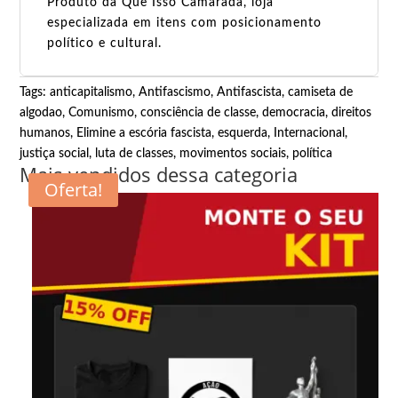
Produto da Que Isso Camarada, loja
especializada em itens com posicionamento
político e cultural.
Tags:
anticapitalismo
,
Antifascismo
,
Antifascista
,
camiseta de
algodao
,
Comunismo
,
consciência de classe
,
democracia
,
direitos
humanos
,
Elimine a escória fascista
,
esquerda
,
Internacional
,
justiça social
,
luta de classes
,
movimentos sociais
,
política
Mais vendidos dessa categoria
Oferta!