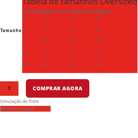
Tabela de tamanhos Oversized
Oversized
Altura (cm)
Largura (cm)
Manga
P
77
62
26
M
79
64
26
Tamanho
G
81
65
28
GG
83
66
28
EG
85
68
30
Camiseta
COMPRAR AGORA
Oversized
-
Simulação de frete
Religião
é
veneno
quantidade