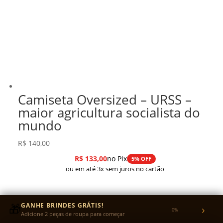
Camiseta Oversized – URSS –
maior agricultura socialista do
mundo
R$
140,00
R$
133,00
no Pix
5% OFF
ou em até 3x sem juros no cartão
🎁
GANHE BRINDES GRÁTIS!
›
0%
Adicione 2 peças de roupa para começar