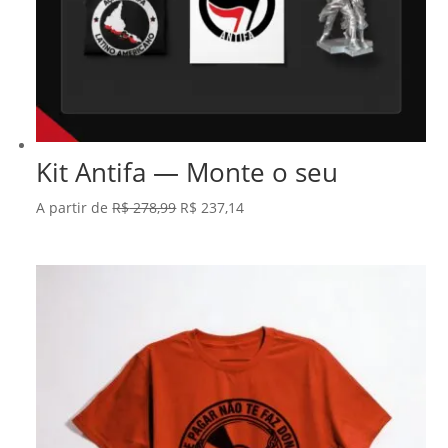
Kit Antifa — Monte o seu
O
O
A partir de
R$
278,99
R$
237,14
preço
preço
original
atual
era:
é:
R$ 278,99.
R$ 237,14.