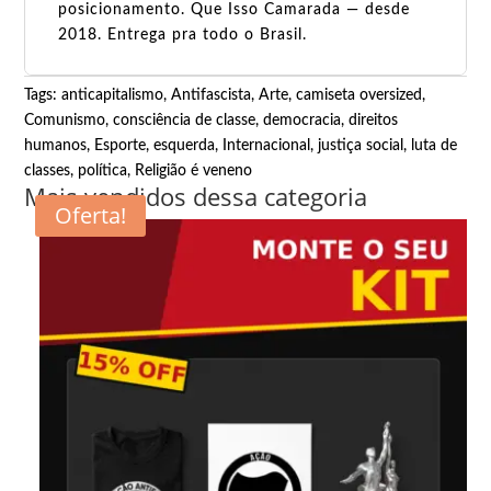
posicionamento. Que Isso Camarada — desde
2018. Entrega pra todo o Brasil.
Tags:
anticapitalismo
,
Antifascista
,
Arte
,
camiseta oversized
,
Comunismo
,
consciência de classe
,
democracia
,
direitos
humanos
,
Esporte
,
esquerda
,
Internacional
,
justiça social
,
luta de
classes
,
política
,
Religião é veneno
Mais vendidos dessa categoria
Oferta!