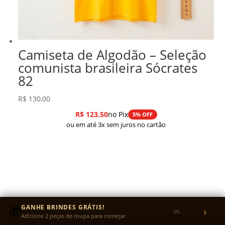
Camiseta de Algodão – Seleção
comunista brasileira Sócrates
82
R$
130,00
R$
123,50
no Pix
5% OFF
ou em até 3x sem juros no cartão
🎁
GANHE BRINDES GRÁTIS!
›
0%
Adicione 2 peças de roupa para começar