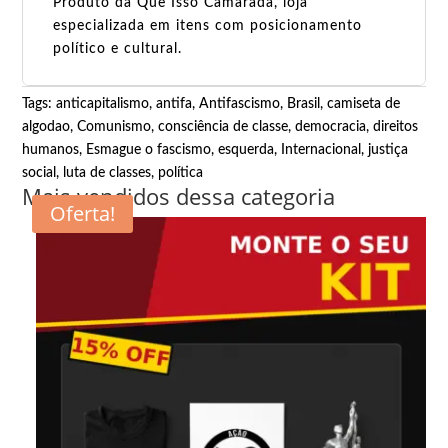
Produto da Que Isso Camarada, loja
especializada em itens com posicionamento
político e cultural.
Tags:
anticapitalismo
,
antifa
,
Antifascismo
,
Brasil
,
camiseta de
algodao
,
Comunismo
,
consciência de classe
,
democracia
,
direitos
humanos
,
Esmague o fascismo
,
esquerda
,
Internacional
,
justiça
social
,
luta de classes
,
política
Mais vendidos dessa categoria
Oferta!