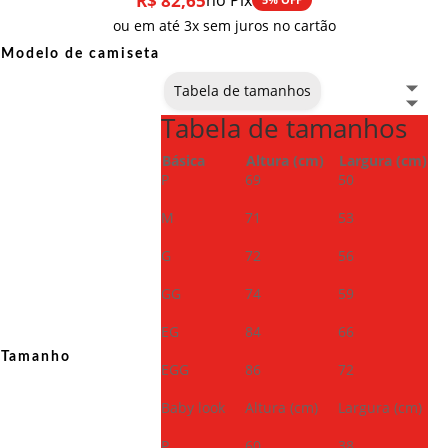
R$
82,65
no Pix
ou em até 3x sem juros no cartão
Modelo de camiseta
Tabela de tamanhos
Tabela de tamanhos
Básica
Altura (cm)
Largura (cm)
P
69
50
M
71
53
G
72
56
GG
74
59
EG
84
66
Tamanho
EGG
86
72
Baby look
Altura (cm)
Largura (cm)
P
60
38