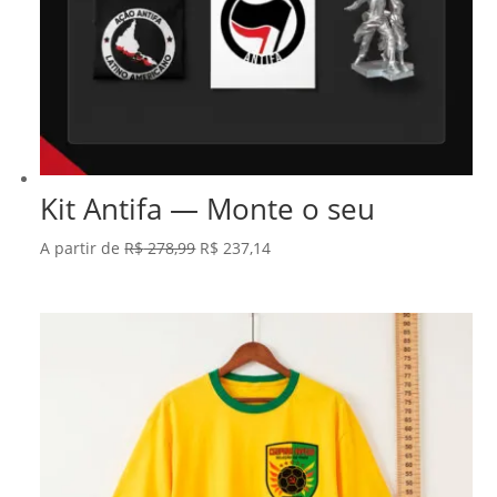
Kit Antifa — Monte o seu
O
O
A partir de
R$
278,99
R$
237,14
preço
preço
original
atual
era:
é:
R$ 278,99.
R$ 237,14.