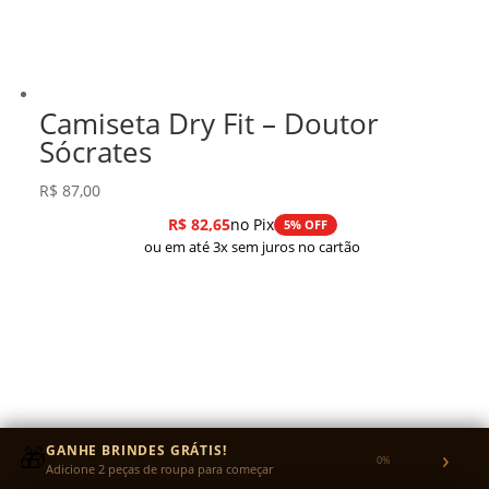
Camiseta Dry Fit – Doutor
Sócrates
R$
87,00
R$
82,65
no Pix
5% OFF
ou em até 3x sem juros no cartão
🎁
GANHE BRINDES GRÁTIS!
›
0%
Adicione 2 peças de roupa para começar