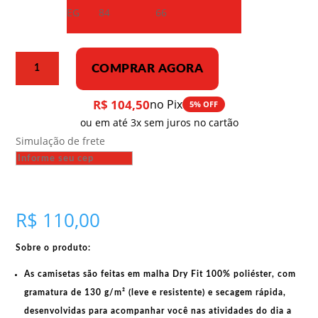
EG
84
66
Camiseta
COMPRAR AGORA
Dry
Fit
R$
104,50
no Pix
5% OFF
–
ou em até 3x sem juros no cartão
Glória
Simulação de frete
ao
grande
Stalin
quantidade
R$
110,00
Sobre o produto:
As camisetas são feitas em
malha Dry Fit 100% poliéster
, com
gramatura de 130 g/m²
(leve e resistente) e
secagem rápida
,
desenvolvidas para acompanhar você nas atividades do dia a