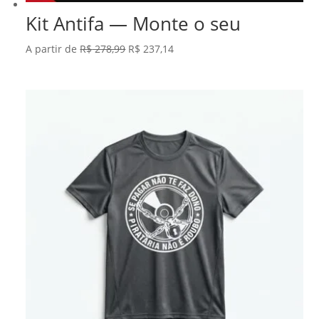
Kit Antifa — Monte o seu
O
O
A partir de
R$
278,99
R$
237,14
preço
preço
original
atual
era:
é:
R$ 278,99.
R$ 237,14.