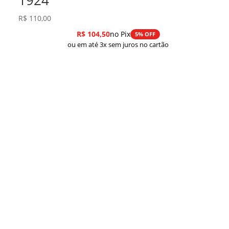
1924
R$
110,00
R$
104,50
no Pix
5% OFF
ou em até 3x sem juros no cartão