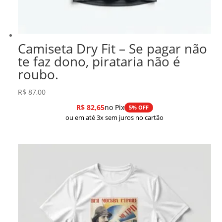
Camiseta Dry Fit – Se pagar não
te faz dono, pirataria não é
roubo.
R$
87,00
R$
82,65
no Pix
5% OFF
ou em até 3x sem juros no cartão