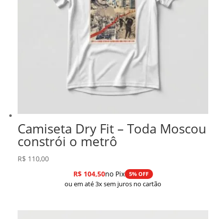
Camiseta Dry Fit – Toda Moscou
constrói o metrô
R$
110,00
R$
104,50
no Pix
5% OFF
ou em até 3x sem juros no cartão