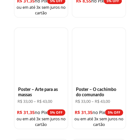
R$
31,35
no Pix
R$
8,55
no Pix
5% OFF
5% OFF
R$ 33,00
ou em até 3x sem juros no
através
R$ 43,00
cartão
Poster – Arte para as
Poster – O cachimbo
massas
do comunardo
Faixa
Faixa
R$
33,00
–
R$
43,00
R$
33,00
–
R$
43,00
de
de
preço:
preço:
R$
31,35
no Pix
R$
31,35
no Pix
5% OFF
5% OFF
R$ 33,00
R$ 33,00
ou em até 3x sem juros no
ou em até 3x sem juros no
através
através
R$ 43,00
R$ 43,00
cartão
cartão