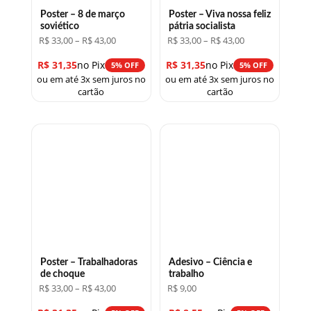
Poster – 8 de março
Poster – Viva nossa feliz
soviético
pátria socialista
Faixa
Faixa
R$
33,00
–
R$
43,00
R$
33,00
–
R$
43,00
de
de
preço:
preço:
R$
31,35
no Pix
R$
31,35
no Pix
5% OFF
5% OFF
R$ 33,00
R$ 33,00
ou em até 3x sem juros no
ou em até 3x sem juros no
através
através
R$ 43,00
R$ 43,00
cartão
cartão
Poster – Trabalhadoras
Adesivo – Ciência e
de choque
trabalho
Faixa
R$
33,00
–
R$
43,00
R$
9,00
de
preço: