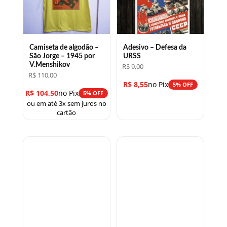
Camiseta de algodão –
Adesivo – Defesa da
São Jorge – 1945 por
URSS
V.Menshikov
R$
9,00
R$
110,00
R$
8,55
no Pix
5% OFF
R$
104,50
no Pix
5% OFF
ou em até 3x sem juros no
cartão