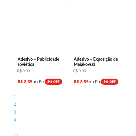
Adesivo – Publicidade
Adesivo – Exposição de
soviética
Maiakovski
R$
9,00
R$
9,00
R$
8,55
no Pix
R$
8,55
no Pix
5% OFF
5% OFF
1
2
3
4
…
14