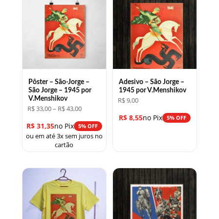
Pôster – São-Jorge –
Adesivo – São Jorge –
São Jorge – 1945 por
1945 por V.Menshikov
V.Menshikov
R$
9,00
Faixa
R$
33,00
–
R$
43,00
de
R$
8,55
no Pix
5% OFF
preço:
R$
31,35
no Pix
5% OFF
R$ 33,00
ou em até 3x sem juros no
através
R$ 43,00
cartão