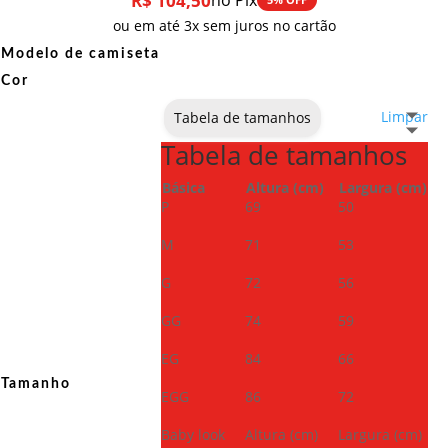
R$
104,50
no Pix
ou em até 3x sem juros no cartão
Modelo de camiseta
Cor
Limpar
Tabela de tamanhos
Tabela de tamanhos
Básica
Altura (cm)
Largura (cm)
P
69
50
M
71
53
G
72
56
GG
74
59
EG
84
66
Tamanho
EGG
86
72
Baby look
Altura (cm)
Largura (cm)