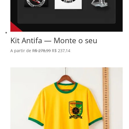
Kit Antifa — Monte o seu
O
O
A partir de
R$
278,99
R$
237,14
preço
preço
original
atual
era:
é:
R$ 278,99.
R$ 237,14.