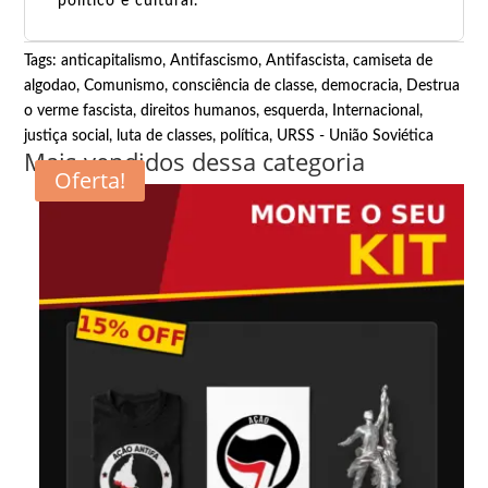
político e cultural.
Tags:
anticapitalismo
,
Antifascismo
,
Antifascista
,
camiseta de
algodao
,
Comunismo
,
consciência de classe
,
democracia
,
Destrua
o verme fascista
,
direitos humanos
,
esquerda
,
Internacional
,
justiça social
,
luta de classes
,
política
,
URSS - União Soviética
Mais vendidos dessa categoria
Oferta!