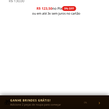
R$
130,00
R$
123,50
no Pix
5% OFF
ou em até 3x sem juros no cartão
🎁
GANHE BRINDES GRÁTIS!
›
0%
Adicione 2 peças de roupa para começar