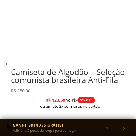
Camiseta de Algodão – Seleção
comunista brasileira Anti-Fifa
R$
130,00
R$
123,50
no Pix
5% OFF
ou em até 3x sem juros no cartão
🎁
GANHE BRINDES GRÁTIS!
›
0%
Adicione 2 peças de roupa para começar