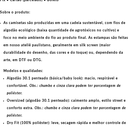
papel
quantidade
Sobre o produto:
As camisetas são produzidas em uma cadeia sustentável, com fios de
algodão ecológico
(baixa quantidade de agrotóxicos no cultivo) e
foco no meio ambiente do fio ao produto final. As
estampas
são feitas
em nosso ateliê paulistano, geralmente em
silk screen
(maior
durabilidade do desenho, das cores e do toque) ou, dependendo da
arte, em
DTF
ou
DTG
.
Modelos e qualidades:
Algodão 30.1 penteado (básica/baby look):
macio, respirável e
confortável.
Obs.: chumbo e cinza clara podem ter porcentagem de
poliéster.
Oversized (algodão 30.1 penteado):
caimento amplo, estilo street e
conforto extra.
Obs.: chumbo e cinza clara podem ter porcentagem de
poliéster.
Dry Fit (100% poliéster):
leve, secagem rápida e melhor controle de