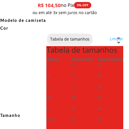
R$
104,50
no Pix
5% OFF
ou em até 3x sem juros no cartão
Modelo de camiseta
Cor
Limpar
Tabela de tamanhos
Tabela de tamanhos
Básica
Altura (cm)
Largura (cm)
P
69
50
M
71
53
G
72
56
GG
74
59
EG
84
66
Tamanho
EGG
86
72