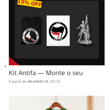
Kit Antifa — Monte o seu
O
O
A partir de
R$
278,99
R$
237,14
preço
preço
original
atual
era:
é:
R$ 278,99.
R$ 237,14.