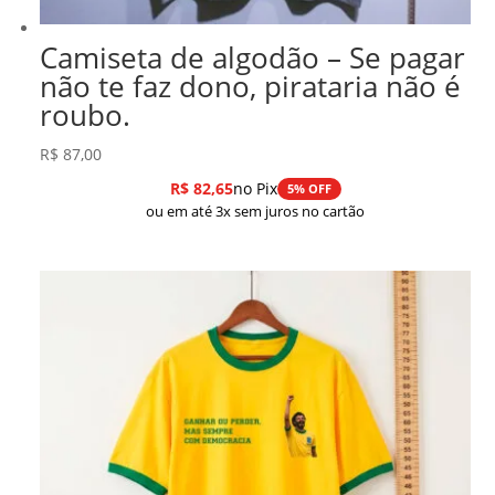
Camiseta de algodão – Se pagar
não te faz dono, pirataria não é
roubo.
R$
87,00
R$
82,65
no Pix
5% OFF
ou em até 3x sem juros no cartão