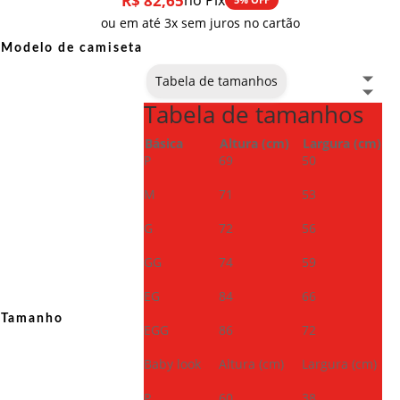
R$
82,65
no Pix
ou em até 3x sem juros no cartão
Modelo de camiseta
Tabela de tamanhos
Tabela de tamanhos
Básica
Altura (cm)
Largura (cm)
P
69
50
M
71
53
G
72
56
GG
74
59
EG
84
66
Tamanho
EGG
86
72
Baby look
Altura (cm)
Largura (cm)
P
60
38