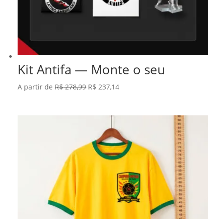
Kit Antifa — Monte o seu
O
O
A partir de
R$
278,99
R$
237,14
preço
preço
original
atual
era:
é:
R$ 278,99.
R$ 237,14.