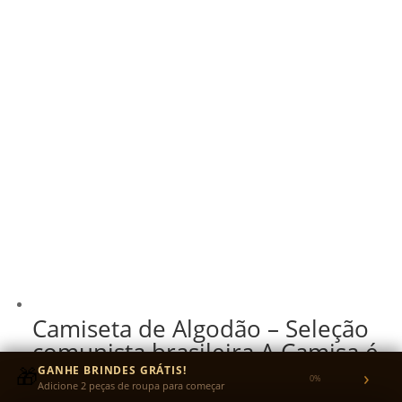
Camiseta de Algodão – Seleção
comunista brasileira A Camisa é
Nossa
🎁
GANHE BRINDES GRÁTIS!
›
0%
Adicione 2 peças de roupa para começar