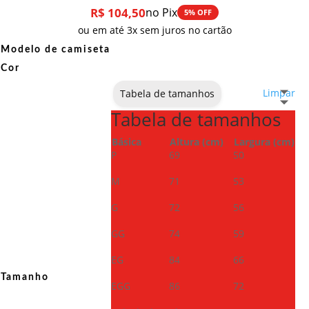
R$
104,50
no Pix
5% OFF
ou em até 3x sem juros no cartão
Modelo de camiseta
Cor
Limpar
Tabela de tamanhos
Tabela de tamanhos
Básica
Altura (cm)
Largura (cm)
P
69
50
M
71
53
G
72
56
GG
74
59
EG
84
66
Tamanho
EGG
86
72