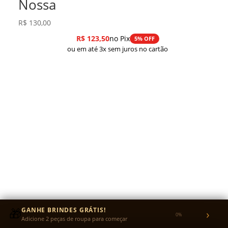
Nossa
R$
130,00
R$
123,50
no Pix
5% OFF
ou em até 3x sem juros no cartão
🎁
GANHE BRINDES GRÁTIS!
›
0%
Adicione 2 peças de roupa para começar