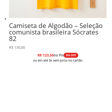
Camiseta de Algodão – Seleção
comunista brasileira Sócrates
82
R$
130,00
R$
123,50
no Pix
5% OFF
ou em até 3x sem juros no cartão