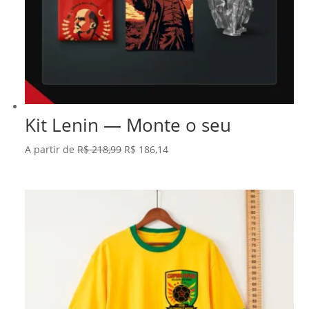
Kit Lenin — Monte o seu
O
O
A partir de
R$
218,99
R$
186,14
preço
preço
original
atual
era:
é:
R$ 218,99.
R$ 186,14.