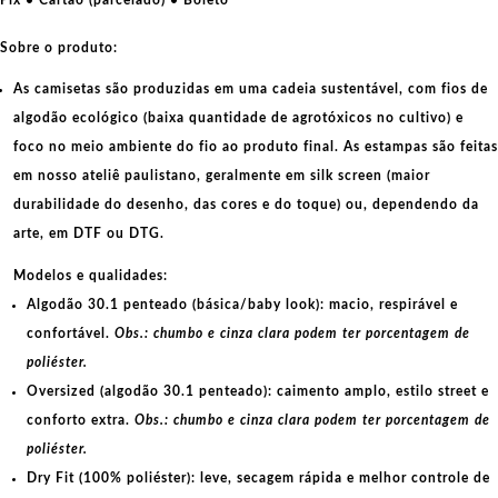
Petrogrado
em
Sobre o produto:
1917
As camisetas são produzidas em uma cadeia sustentável, com fios de
quantidade
algodão ecológico
(baixa quantidade de agrotóxicos no cultivo) e
foco no meio ambiente do fio ao produto final. As
estampas
são feitas
em nosso ateliê paulistano, geralmente em
silk screen
(maior
durabilidade do desenho, das cores e do toque) ou, dependendo da
arte, em
DTF
ou
DTG
.
Modelos e qualidades:
Algodão 30.1 penteado (básica/baby look):
macio, respirável e
confortável.
Obs.: chumbo e cinza clara podem ter porcentagem de
poliéster.
Oversized (algodão 30.1 penteado):
caimento amplo, estilo street e
conforto extra.
Obs.: chumbo e cinza clara podem ter porcentagem de
poliéster.
Dry Fit (100% poliéster):
leve, secagem rápida e melhor controle de