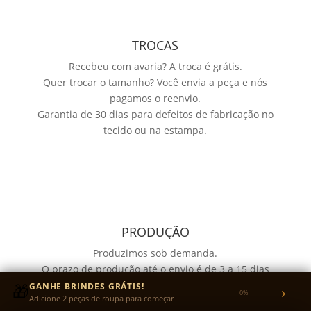
TROCAS
Recebeu com avaria? A troca é grátis.
Quer trocar o tamanho? Você envia a peça e nós
pagamos o reenvio.
Garantia de 30 dias para defeitos de fabricação no
tecido ou na estampa.
PRODUÇÃO
Produzimos sob demanda.
O prazo de produção até o envio é de 3 a 15 dias
úteis, para garantir qualidade e acabamento.
🎁
GANHE BRINDES GRÁTIS!
›
0%
Adicione 2 peças de roupa para começar