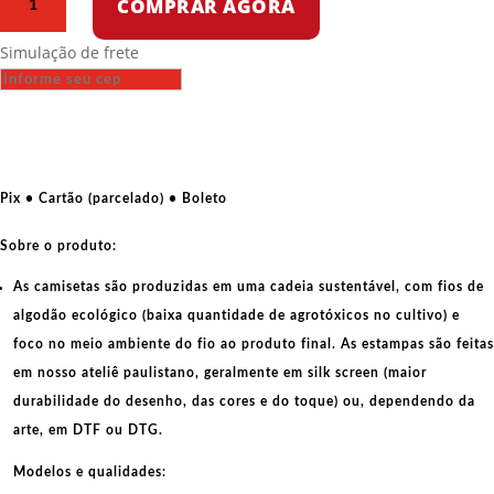
COMPRAR AGORA
Oversized
-
Simulação de frete
A
segunda
bruxa
por
cartunista
das
Pix • Cartão (parcelado) • Boleto
cavernas
quantidade
Sobre o produto:
As camisetas são produzidas em uma cadeia sustentável, com fios de
algodão ecológico
(baixa quantidade de agrotóxicos no cultivo) e
foco no meio ambiente do fio ao produto final. As
estampas
são feitas
em nosso ateliê paulistano, geralmente em
silk screen
(maior
durabilidade do desenho, das cores e do toque) ou, dependendo da
arte, em
DTF
ou
DTG
.
Modelos e qualidades: