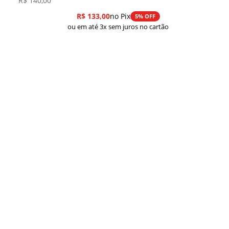
R$
140,00
R$
133,00
no Pix
5% OFF
ou em até 3x sem juros no cartão