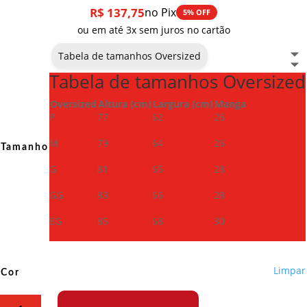
R$
137,75
no Pix
5% OFF
ou em até 3x sem juros no cartão
Tabela de tamanhos Oversized
Tabela de tamanhos Oversized
Oversized
Altura (cm)
Largura (cm)
Manga
P
77
62
26
M
79
64
26
Tamanho
G
81
65
28
GG
83
66
28
EG
85
68
30
Limpar
Cor
Camiseta