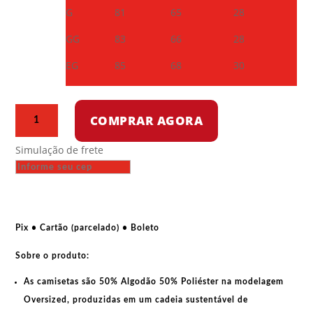
G
81
65
28
GG
83
66
28
EG
85
68
30
Camiseta
COMPRAR AGORA
Oversized
–
Simulação de frete
Frei
Tito
quantidade
Pix • Cartão (parcelado) • Boleto
Sobre o produto:
As camisetas são
50% Algodão 50% Poliéster na modelagem
Oversized
, produzidas em um cadeia sustentável de