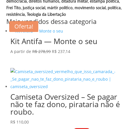
democracia
,
direitos humanos
,
ditadura militar
,
estampa política
,
Frei Tito
,
justiça social
,
mártir político
,
movimento social
,
política
,
resistência
,
Teologia da Libertação
Mais vendidos dessa categoria
Oferta!
Kit Antifa — Monte o seu
O
O
A partir de
R$
278,99
R$
237,14
preço
preço
original
atual
era:
é:
R$ 278,99.
R$ 237,14.
Camiseta Oversized – Se pagar
não te faz dono, pirataria não é
roubo.
R$
110,00