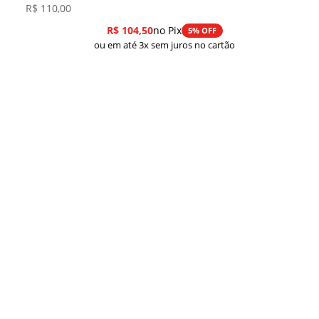
R$
110,00
R$
104,50
no Pix
5% OFF
ou em até 3x sem juros no cartão