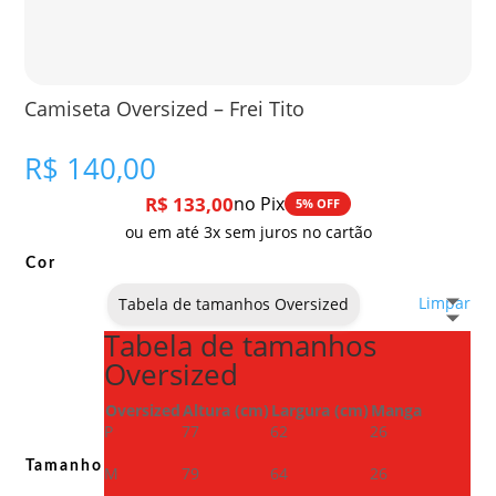
Camiseta Oversized – Frei Tito
R$
140,00
R$
133,00
no Pix
5% OFF
ou em até 3x sem juros no cartão
Cor
Limpar
Tabela de tamanhos Oversized
Tabela de tamanhos
Oversized
Oversized
Altura (cm)
Largura (cm)
Manga
P
77
62
26
Tamanho
M
79
64
26