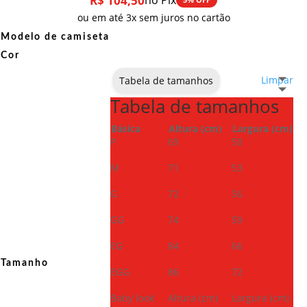
R$
104,50
no Pix
ou em até 3x sem juros no cartão
Modelo de camiseta
Cor
Limpar
Tabela de tamanhos
Tabela de tamanhos
Básica
Altura (cm)
Largura (cm)
P
69
50
M
71
53
G
72
56
GG
74
59
EG
84
66
Tamanho
EGG
86
72
Baby look
Altura (cm)
Largura (cm)