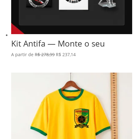
Kit Antifa — Monte o seu
O
O
A partir de
R$
278,99
R$
237,14
preço
preço
original
atual
era:
é:
R$ 278,99.
R$ 237,14.