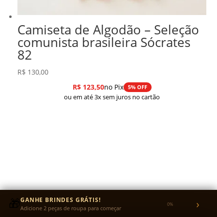
Camiseta de Algodão – Seleção
comunista brasileira Sócrates
82
R$
130,00
R$
123,50
no Pix
5% OFF
ou em até 3x sem juros no cartão
🎁
GANHE BRINDES GRÁTIS!
›
0%
Adicione 2 peças de roupa para começar