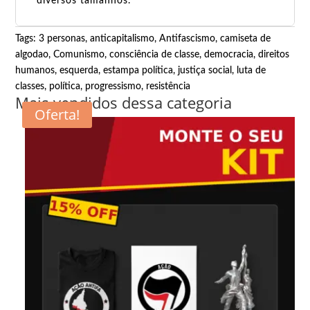
diversos tamanhos.
Tags:
3 personas
,
anticapitalismo
,
Antifascismo
,
camiseta de
algodao
,
Comunismo
,
consciência de classe
,
democracia
,
direitos
humanos
,
esquerda
,
estampa política
,
justiça social
,
luta de
classes
,
política
,
progressismo
,
resistência
Mais vendidos dessa categoria
Oferta!