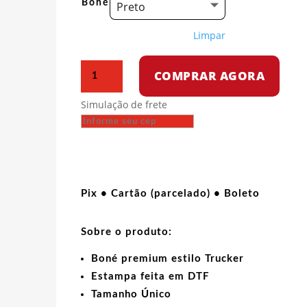
Boné
Preto
Limpar
Boné
COMPRAR AGORA
trucker
-
Simulação de frete
Camarada
Futebol
Clube
quantidade
Pix • Cartão (parcelado) • Boleto
Sobre o produto:
Boné premium estilo Trucker
Estampa feita em DTF
Tamanho Único