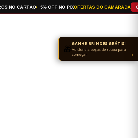
 NO CARTÃO
5% OFF NO PIX
OFERTAS DO CAMARADA
QUEI
GANHE BRINDES GRÁTIS!
🎁
Adicione 2 peças de roupa para
›
começar