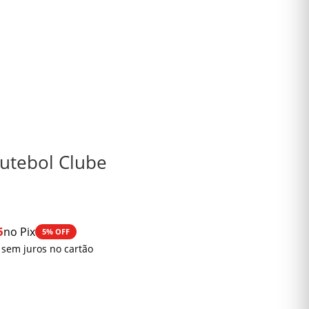
utebol Clube
5
no Pix
5% OFF
 sem juros no cartão