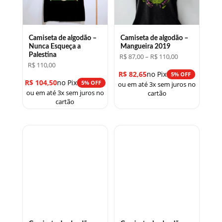
Camiseta de algodão –
Camiseta de algodão –
Nunca Esqueça a
Mangueira 2019
Palestina
Faixa
R$
87,00
–
R$
110,00
de
R$
110,00
preço:
R$
82,65
no Pix
5% OFF
R$ 87,00
R$
104,50
no Pix
5% OFF
ou em até 3x sem juros no
através
ou em até 3x sem juros no
R$ 110,00
cartão
cartão