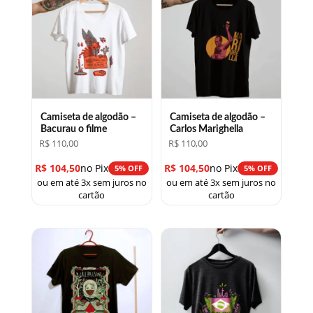
Camiseta de algodão –
Camiseta de algodão –
Bacurau o filme
Carlos Marighella
R$
110,00
R$
110,00
R$
104,50
no Pix
R$
104,50
no Pix
5% OFF
5% OFF
ou em até 3x sem juros no
ou em até 3x sem juros no
cartão
cartão