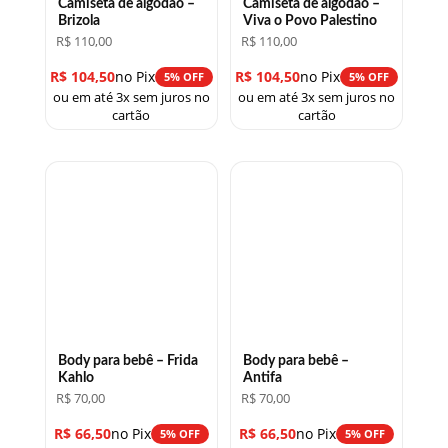
Camiseta de algodão –
Camiseta de algodão –
Brizola
Viva o Povo Palestino
R$
110,00
R$
110,00
R$
104,50
no Pix
R$
104,50
no Pix
5% OFF
5% OFF
ou em até 3x sem juros no
ou em até 3x sem juros no
cartão
cartão
Body para bebê – Frida
Body para bebê –
Kahlo
Antifa
R$
70,00
R$
70,00
R$
66,50
no Pix
R$
66,50
no Pix
5% OFF
5% OFF