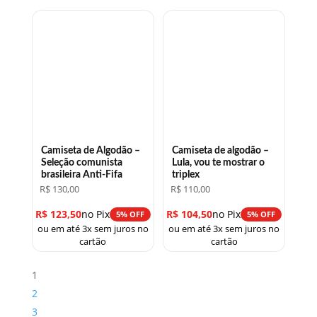
Camiseta de Algodão –
Camiseta de algodão –
Seleção comunista
Lula, vou te mostrar o
brasileira Anti-Fifa
triplex
R$
130,00
R$
110,00
R$
123,50
no Pix
R$
104,50
no Pix
5% OFF
5% OFF
ou em até 3x sem juros no
ou em até 3x sem juros no
cartão
cartão
1
2
3