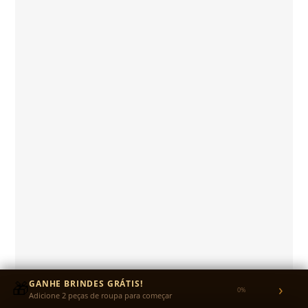
🎁
GANHE BRINDES GRÁTIS!
›
0%
Adicione 2 peças de roupa para começar