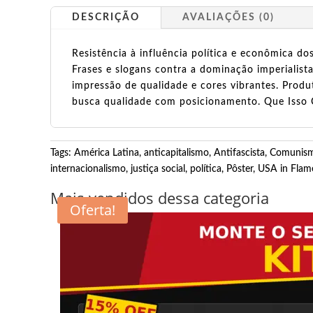
DESCRIÇÃO
AVALIAÇÕES (0)
Resistência à influência política e econômica d
Frases e slogans contra a dominação imperialist
impressão de qualidade e cores vibrantes. Produ
busca qualidade com posicionamento. Que Isso 
Tags:
América Latina
,
anticapitalismo
,
Antifascista
,
Comunis
internacionalismo
,
justiça social
,
política
,
Pôster
,
USA in Flam
Mais vendidos dessa categoria
Oferta!