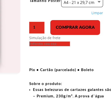
Tamanho Poster
A4 - 21 x 29,7 cm
Limpar
Poster
COMPRAR AGORA
-
Império
Simulação de frete
em
chamas
-
USA
in
Flames
Pix • Cartão (parcelado) • Boleto
quantidade
Sobre o produto:
Essas belezuras de cartazes galantes sã
– Premium, 230g/m². A prova d`água