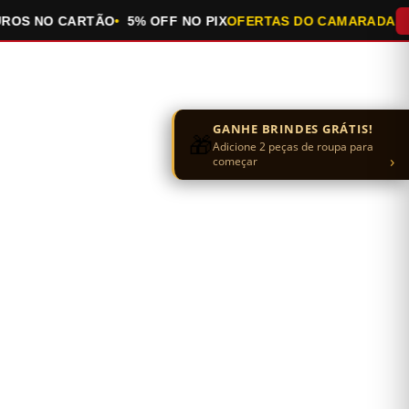
 NO CARTÃO
5% OFF NO PIX
OFERTAS DO CAMARADA
QUEI
GANHE BRINDES GRÁTIS!
🎁
Adicione 2 peças de roupa para
›
começar