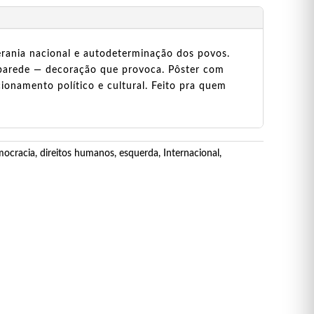
berania nacional e autodeterminação dos povos.
a parede — decoração que provoca. Pôster com
ionamento político e cultural. Feito pra quem
mocracia
,
direitos humanos
,
esquerda
,
Internacional
,