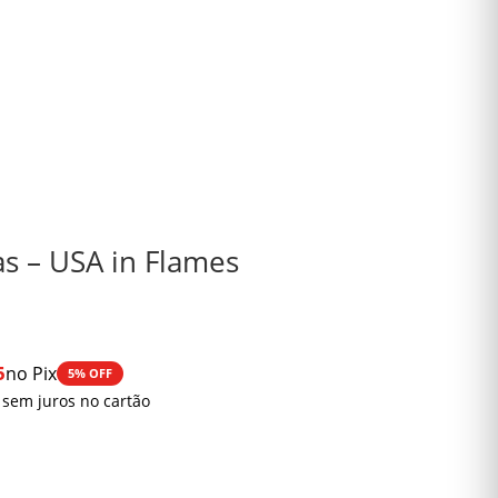
s – USA in Flames
5
no Pix
5% OFF
0
 sem juros no cartão
0