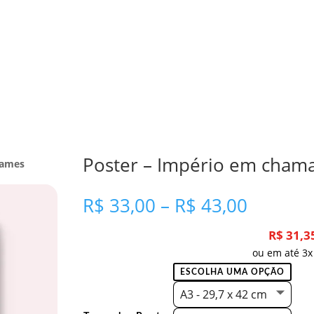
Poster – Império em chama
lames
Faixa
R$
33,00
–
R$
43,00
de
preço:
R$
31,3
R$ 33,0
ou em até 3x
através
R$ 43,0
A3 - 29,7 x 42 cm