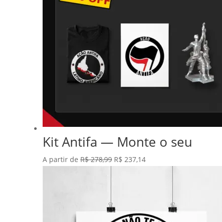
Kit Antifa — Monte o seu
O
O
A partir de
R$
278,99
R$
237,14
preço
preço
original
atual
era:
é:
R$ 278,99.
R$ 237,14.