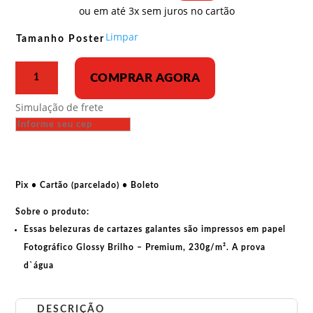
preço:
ou em até 3x sem juros no cartão
R$ 33,00
através
Limpar
Tamanho Poster
R$ 43,00
Poster
COMPRAR AGORA
-
Sob
Simulação de frete
a
bandeira
de
Lênin,
sob
Pix • Cartão (parcelado) • Boleto
a
Sobre o produto:
liderança
de
Essas belezuras de cartazes galantes são impressos em papel
Stálin,
Fotográfico Glossy Brilho – Premium, 230g/m². A prova
em
d`água
frente
à
DESCRIÇÃO
vitória