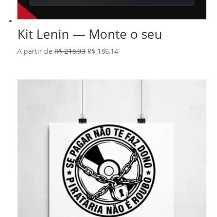
Kit Lenin — Monte o seu
O
O
A partir de
R$
218,99
R$
186,14
preço
preço
original
atual
era:
é:
R$ 218,99.
R$ 186,14.