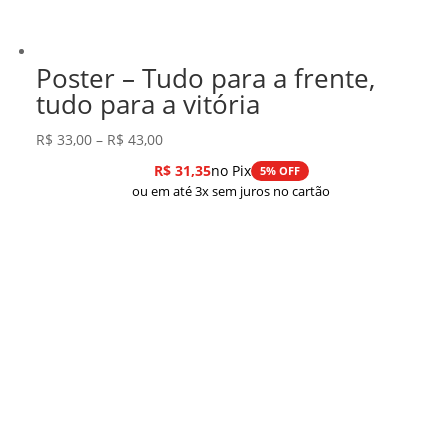
Poster – Tudo para a frente,
tudo para a vitória
Faixa
R$
33,00
–
R$
43,00
de
R$
31,35
no Pix
5% OFF
preço:
ou em até 3x sem juros no cartão
R$ 33,00
através
R$ 43,00