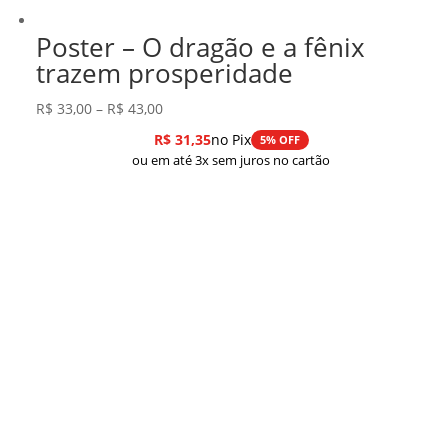
Poster – O dragão e a fênix
trazem prosperidade
Faixa
R$
33,00
–
R$
43,00
de
R$
31,35
no Pix
5% OFF
preço:
ou em até 3x sem juros no cartão
R$ 33,00
através
R$ 43,00