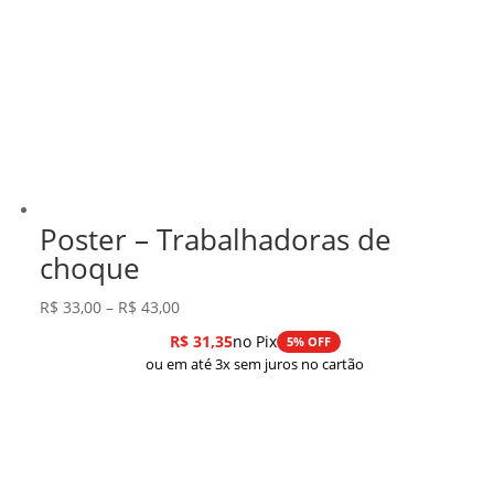
Poster – Trabalhadoras de
choque
Faixa
R$
33,00
–
R$
43,00
de
R$
31,35
no Pix
5% OFF
preço:
ou em até 3x sem juros no cartão
R$ 33,00
através
R$ 43,00