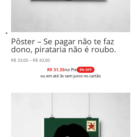
Pôster – Se pagar não te faz
dono, pirataria não é roubo.
Faixa
R$
33,00
–
R$
43,00
de
R$
31,35
no Pix
5% OFF
preço:
ou em até 3x sem juros no cartão
R$ 33,00
através
R$ 43,00