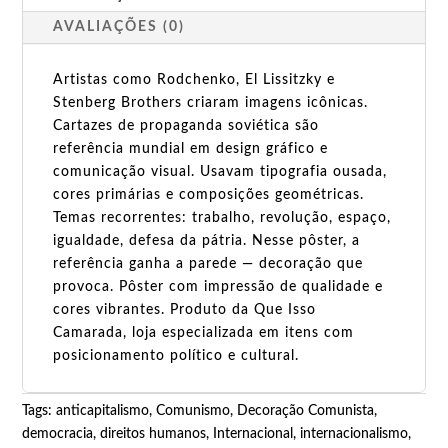
do
AVALIAÇÕES (0)
comunismo!
quantidade
Artistas como Rodchenko, El Lissitzky e
Stenberg Brothers criaram imagens icônicas.
Cartazes de propaganda soviética são
referência mundial em design gráfico e
comunicação visual. Usavam tipografia ousada,
cores primárias e composições geométricas.
Temas recorrentes: trabalho, revolução, espaço,
igualdade, defesa da pátria. Nesse pôster, a
referência ganha a parede — decoração que
provoca. Pôster com impressão de qualidade e
cores vibrantes. Produto da Que Isso
Camarada, loja especializada em itens com
posicionamento político e cultural.
Tags:
anticapitalismo
,
Comunismo
,
Decoração Comunista
,
democracia
,
direitos humanos
,
Internacional
,
internacionalismo
,