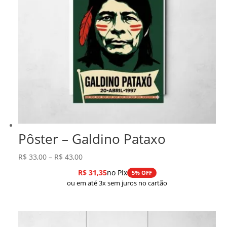
Pôster – Galdino Pataxo
Faixa
R$
33,00
–
R$
43,00
de
R$
31,35
no Pix
5% OFF
preço:
ou em até 3x sem juros no cartão
R$ 33,00
através
R$ 43,00