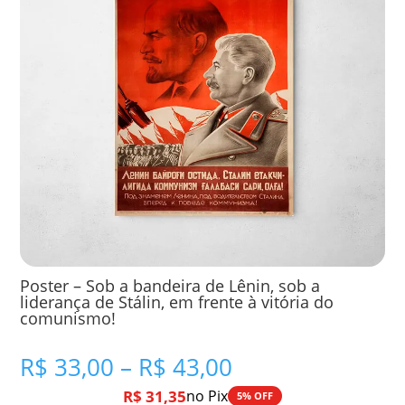
Poster – Sob a bandeira de Lênin, sob a
liderança de Stálin, em frente à vitória do
comunismo!
Faixa
R$
33,00
–
R$
43,00
de
R$
31,35
no Pix
5% OFF