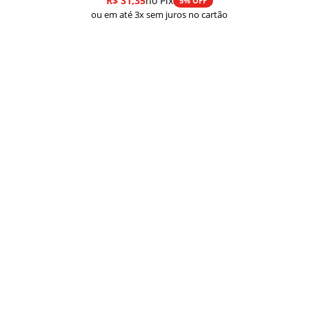
R$
31,35
no Pix
5% OFF
preço:
ou em até 3x sem juros no cartão
R$ 33,00
através
R$ 43,00