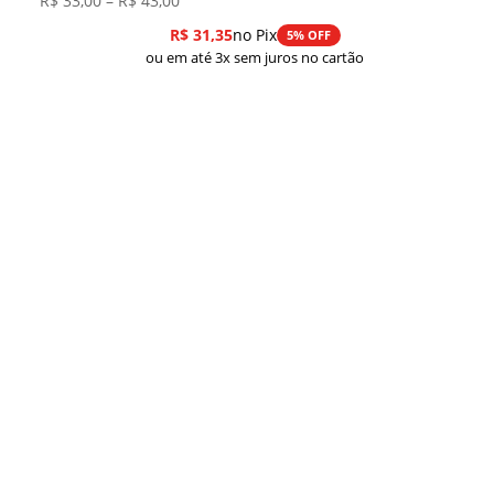
R$
33,00
–
R$
43,00
de
R$
31,35
no Pix
5% OFF
preço:
ou em até 3x sem juros no cartão
R$ 33,00
através
R$ 43,00