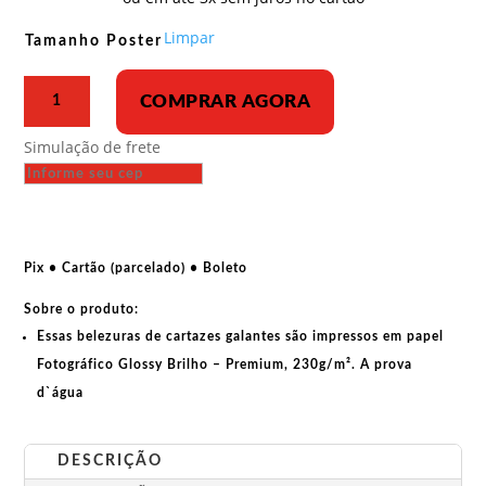
R$ 33,00
através
Limpar
Tamanho Poster
R$ 43,00
Poster
COMPRAR AGORA
-
Povos
Simulação de frete
despertos
alcançarão
a
vitória
final
Pix • Cartão (parcelado) • Boleto
quantidade
Sobre o produto:
Essas belezuras de cartazes galantes são impressos em papel
Fotográfico Glossy Brilho – Premium, 230g/m². A prova
d`água
DESCRIÇÃO