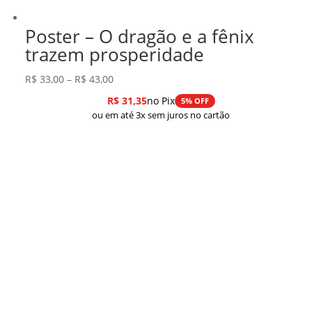
Poster – O dragão e a fênix
trazem prosperidade
Faixa
R$
33,00
–
R$
43,00
de
R$
31,35
no Pix
5% OFF
preço:
ou em até 3x sem juros no cartão
R$ 33,00
através
R$ 43,00