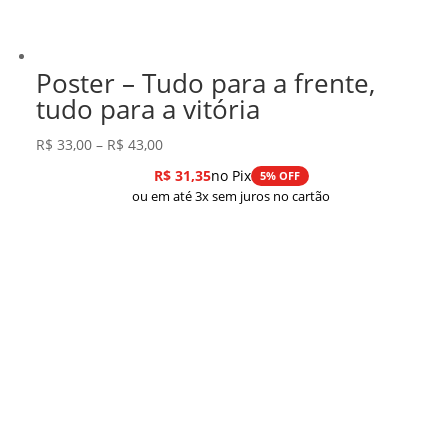
Poster – Tudo para a frente,
tudo para a vitória
Faixa
R$
33,00
–
R$
43,00
de
R$
31,35
no Pix
5% OFF
preço:
ou em até 3x sem juros no cartão
R$ 33,00
através
R$ 43,00