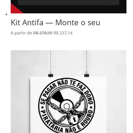
Kit Antifa — Monte o seu
O
O
A partir de
R$
278,99
R$
237,14
preço
preço
original
atual
era:
é:
R$ 278,99.
R$ 237,14.