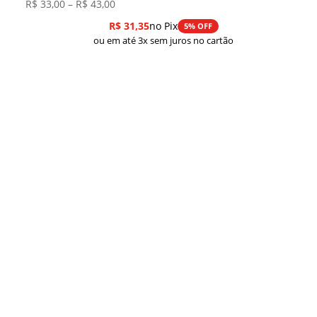
Faixa
R$
33,00
–
R$
43,00
de
R$
31,35
no Pix
5% OFF
preço:
ou em até 3x sem juros no cartão
R$ 33,00
através
R$ 43,00