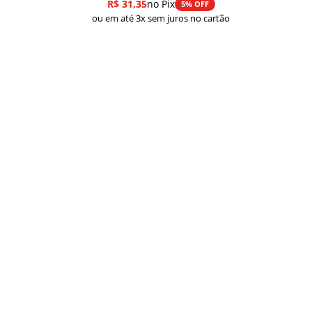
R$
31,35
no Pix
5% OFF
preço:
ou em até 3x sem juros no cartão
R$ 33,00
através
R$ 43,00