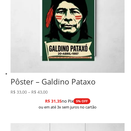
Pôster – Galdino Pataxo
Faixa
R$
33,00
–
R$
43,00
de
R$
31,35
no Pix
5% OFF
preço:
ou em até 3x sem juros no cartão
R$ 33,00
através
R$ 43,00