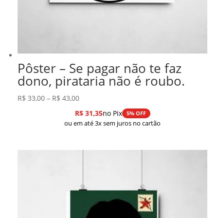
Pôster – Se pagar não te faz
dono, pirataria não é roubo.
Faixa
R$
33,00
–
R$
43,00
de
R$
31,35
no Pix
5% OFF
preço:
ou em até 3x sem juros no cartão
R$ 33,00
através
R$ 43,00