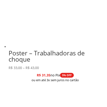
Poster – Trabalhadoras de
choque
Faixa
R$
33,00
–
R$
43,00
de
R$
31,35
no Pix
5% OFF
preço:
ou em até 3x sem juros no cartão
R$ 33,00
através
R$ 43,00