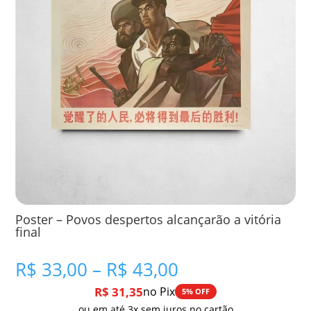
Poster – Povos despertos alcançarão a vitória
final
Faixa
R$
33,00
–
R$
43,00
de
R$
31,35
no Pix
5% OFF
preço:
ou em até 3x sem juros no cartão