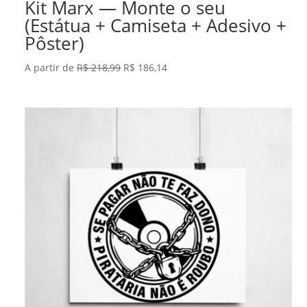
Kit Marx — Monte o seu
(Estátua + Camiseta + Adesivo +
Pôster)
O
O
A partir de
R$
218,99
R$
186,14
preço
preço
original
atual
era:
é:
R$ 218,99.
R$ 186,14.