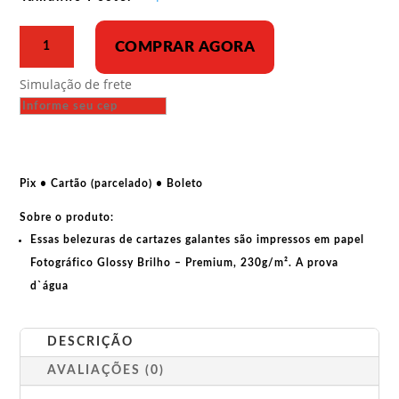
R$ 43,00
Poster
COMPRAR AGORA
-
Comunismo,
Simulação de frete
Poder
ao
povo
quantidade
Pix • Cartão (parcelado) • Boleto
Sobre o produto:
Essas belezuras de cartazes galantes são impressos em papel
Fotográfico Glossy Brilho – Premium, 230g/m². A prova
d`água
DESCRIÇÃO
AVALIAÇÕES (0)