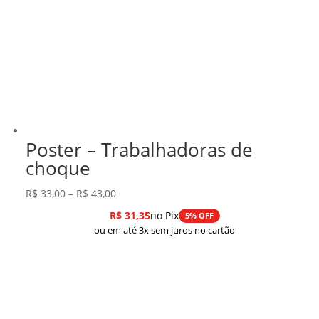
Poster – Trabalhadoras de
choque
Faixa
R$
33,00
–
R$
43,00
de
R$
31,35
no Pix
5% OFF
preço:
ou em até 3x sem juros no cartão
R$ 33,00
através
R$ 43,00