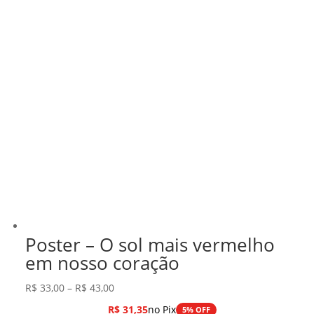
Poster – O sol mais vermelho
em nosso coração
Faixa
R$
33,00
–
R$
43,00
de
R$
31,35
no Pix
5% OFF