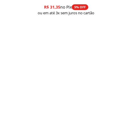
de
R$
31,35
no Pix
5% OFF
preço:
ou em até 3x sem juros no cartão
R$ 33,00
através
R$ 43,00