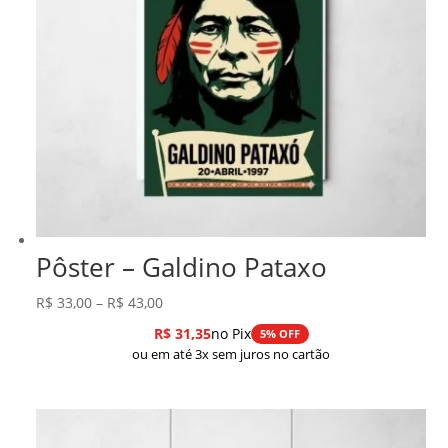
Pôster – Galdino Pataxo
Faixa
R$
33,00
–
R$
43,00
de
R$
31,35
no Pix
5% OFF
preço:
ou em até 3x sem juros no cartão
R$ 33,00
através
R$ 43,00