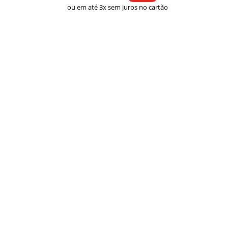
preço:
ou em até 3x sem juros no cartão
R$ 33,00
através
R$ 43,00