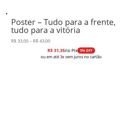
Poster – Tudo para a frente,
tudo para a vitória
Faixa
R$
33,00
–
R$
43,00
de
R$
31,35
no Pix
5% OFF
preço:
ou em até 3x sem juros no cartão
R$ 33,00
através
R$ 43,00