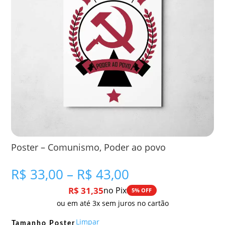
Poster – Comunismo, Poder ao povo
Faixa
R$
33,00
–
R$
43,00
de
R$
31,35
no Pix
5% OFF
preço:
ou em até 3x sem juros no cartão
R$ 33,00
através
Limpar
Tamanho Poster