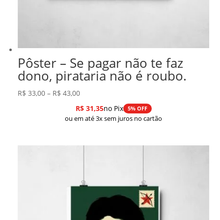
Pôster – Se pagar não te faz
dono, pirataria não é roubo.
Faixa
R$
33,00
–
R$
43,00
de
R$
31,35
no Pix
5% OFF
preço:
ou em até 3x sem juros no cartão
R$ 33,00
através
R$ 43,00