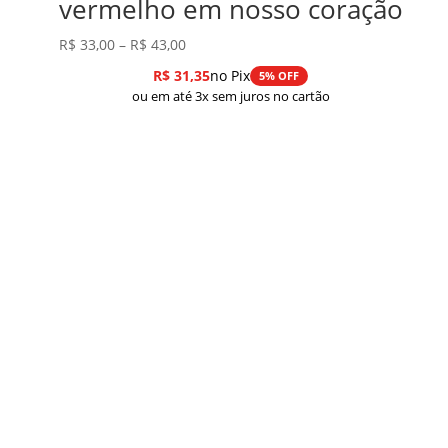
vermelho em nosso coração
Faixa
R$
33,00
–
R$
43,00
de
R$
31,35
no Pix
5% OFF
preço:
ou em até 3x sem juros no cartão
R$ 33,00
através
R$ 43,00