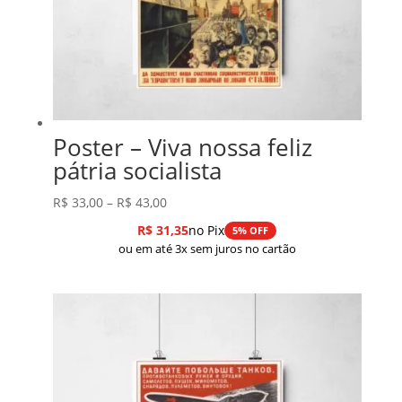
Poster – Viva nossa feliz
pátria socialista
Faixa
R$
33,00
–
R$
43,00
de
R$
31,35
no Pix
5% OFF
preço:
ou em até 3x sem juros no cartão
R$ 33,00
através
R$ 43,00