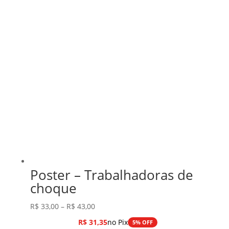
Poster – Trabalhadoras de
choque
Faixa
R$
33,00
–
R$
43,00
de
R$
31,35
no Pix
5% OFF