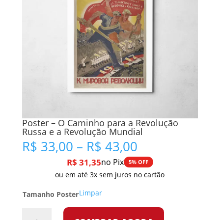
Poster – O Caminho para a Revolução
Russa e a Revolução Mundial
Faixa
R$
33,00
–
R$
43,00
de
R$
31,35
no Pix
5% OFF
preço:
ou em até 3x sem juros no cartão
R$ 33,00
através
Limpar
Tamanho Poster
R$ 43,00
Poster