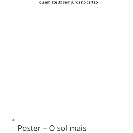
preço:
ou em até 3x sem juros no cartão
R$ 33,00
através
R$ 43,00
Poster – O sol mais