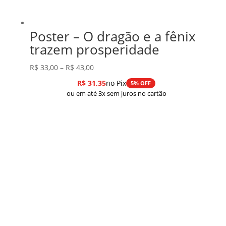
Poster – O dragão e a fênix
trazem prosperidade
Faixa
R$
33,00
–
R$
43,00
de
R$
31,35
no Pix
5% OFF
preço:
ou em até 3x sem juros no cartão
R$ 33,00
através
R$ 43,00