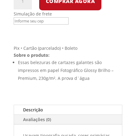
COMPRAR AGORA
-
O
Simulação de frete
Caminho
para
a
Revolução
Russa
Pix • Cartão (parcelado) • Boleto
e
Sobre o produto:
a
Essas belezuras de cartazes galantes são
Revolução
impressos em papel Fotográfico Glossy Brilho –
Mundial
Premium, 230g/m². A prova d`água
quantidade
Descrição
Avaliações (0)
Usavam tipografia ousada, cores primárias