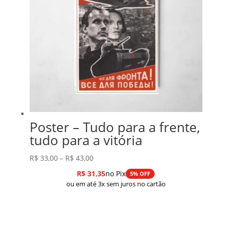
Poster – Tudo para a frente,
tudo para a vitória
Faixa
R$
33,00
–
R$
43,00
de
R$
31,35
no Pix
5% OFF
preço:
ou em até 3x sem juros no cartão
R$ 33,00
através
R$ 43,00