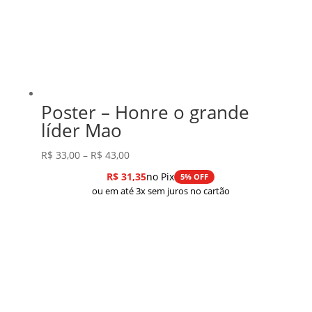
Poster – Honre o grande
líder Mao
Faixa
R$
33,00
–
R$
43,00
de
R$
31,35
no Pix
5% OFF
preço:
ou em até 3x sem juros no cartão
R$ 33,00
através
R$ 43,00