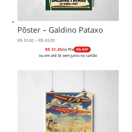
Pôster – Galdino Pataxo
Faixa
R$
33,00
–
R$
43,00
de
R$
31,35
no Pix
5% OFF
preço:
ou em até 3x sem juros no cartão
R$ 33,00
através
R$ 43,00