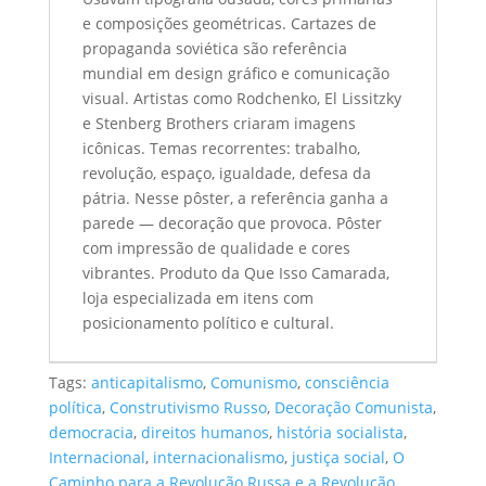
e composições geométricas. Cartazes de
propaganda soviética são referência
mundial em design gráfico e comunicação
visual. Artistas como Rodchenko, El Lissitzky
e Stenberg Brothers criaram imagens
icônicas. Temas recorrentes: trabalho,
revolução, espaço, igualdade, defesa da
pátria. Nesse pôster, a referência ganha a
parede — decoração que provoca. Pôster
com impressão de qualidade e cores
vibrantes. Produto da Que Isso Camarada,
loja especializada em itens com
posicionamento político e cultural.
Tags:
anticapitalismo
,
Comunismo
,
consciência
política
,
Construtivismo Russo
,
Decoração Comunista
,
democracia
,
direitos humanos
,
história socialista
,
Internacional
,
internacionalismo
,
justiça social
,
O
Caminho para a Revolução Russa e a Revolução