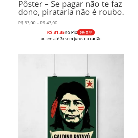
Pôster – Se pagar não te faz
dono, pirataria não é roubo.
Faixa
R$
33,00
–
R$
43,00
de
R$
31,35
no Pix
5% OFF
preço:
ou em até 3x sem juros no cartão
R$ 33,00
através
R$ 43,00