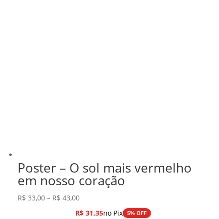
Poster – O sol mais vermelho
em nosso coração
Faixa
R$
33,00
–
R$
43,00
de
R$
31,35
no Pix
5% OFF