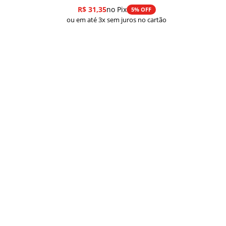
de
R$
31,35
no Pix
5% OFF
preço:
ou em até 3x sem juros no cartão
R$ 33,00
através
R$ 43,00