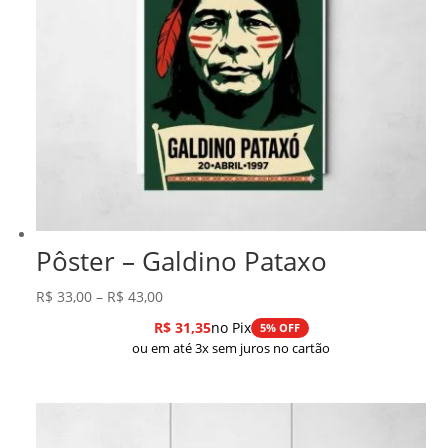
Pôster – Galdino Pataxo
Faixa
R$
33,00
–
R$
43,00
de
R$
31,35
no Pix
5% OFF
preço:
ou em até 3x sem juros no cartão
R$ 33,00
através
R$ 43,00