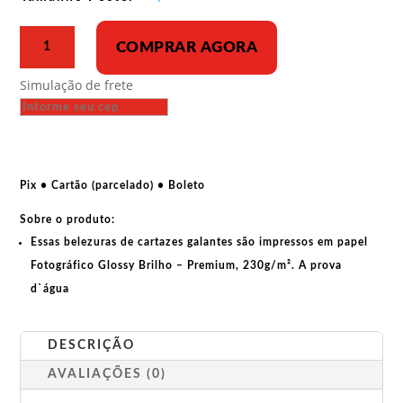
R$ 43,00
Poster
COMPRAR AGORA
-
Marx
Simulação de frete
e
a
Comuna
de
Paris
Pix • Cartão (parcelado) • Boleto
quantidade
Sobre o produto:
Essas belezuras de cartazes galantes são impressos em papel
Fotográfico Glossy Brilho – Premium, 230g/m². A prova
d`água
DESCRIÇÃO
AVALIAÇÕES (0)