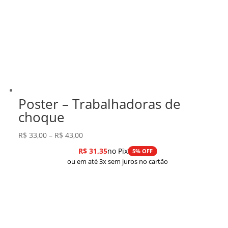
Poster – Trabalhadoras de
choque
Faixa
R$
33,00
–
R$
43,00
de
R$
31,35
no Pix
5% OFF
preço:
ou em até 3x sem juros no cartão
R$ 33,00
através
R$ 43,00