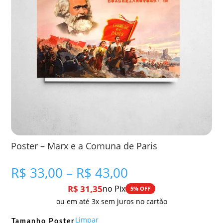
Poster – Marx e a Comuna de Paris
Faixa
R$
33,00
–
R$
43,00
de
R$
31,35
no Pix
5% OFF
preço:
ou em até 3x sem juros no cartão
R$ 33,00
através
Limpar
Tamanho Poster