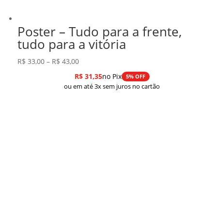
Poster – Tudo para a frente,
tudo para a vitória
Faixa
R$
33,00
–
R$
43,00
de
R$
31,35
no Pix
5% OFF
preço:
ou em até 3x sem juros no cartão
R$ 33,00
através
R$ 43,00