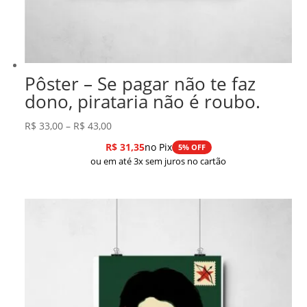
Pôster – Se pagar não te faz
dono, pirataria não é roubo.
Faixa
R$
33,00
–
R$
43,00
de
R$
31,35
no Pix
5% OFF
preço:
ou em até 3x sem juros no cartão
R$ 33,00
através
R$ 43,00