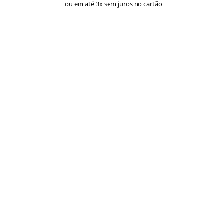
preço:
ou em até 3x sem juros no cartão
R$ 33,00
através
R$ 43,00