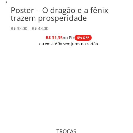
Poster – O dragão e a fênix
trazem prosperidade
Faixa
R$
33,00
–
R$
43,00
de
R$
31,35
no Pix
5% OFF
preço:
ou em até 3x sem juros no cartão
R$ 33,00
através
R$ 43,00
TROCAS