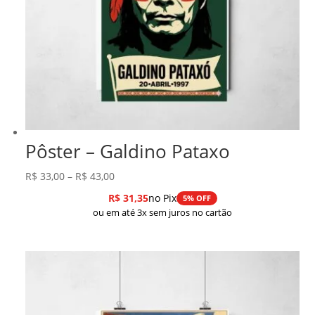
Pôster – Galdino Pataxo
Faixa
R$
33,00
–
R$
43,00
de
R$
31,35
no Pix
5% OFF
preço:
ou em até 3x sem juros no cartão
R$ 33,00
através
R$ 43,00