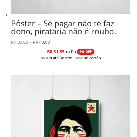
Pôster – Se pagar não te faz
dono, pirataria não é roubo.
Faixa
R$
33,00
–
R$
43,00
de
R$
31,35
no Pix
5% OFF
preço:
ou em até 3x sem juros no cartão
R$ 33,00
através
R$ 43,00