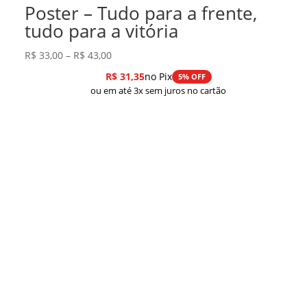
Poster – Tudo para a frente,
tudo para a vitória
Faixa
R$
33,00
–
R$
43,00
de
R$
31,35
no Pix
5% OFF
preço:
ou em até 3x sem juros no cartão
R$ 33,00
através
R$ 43,00