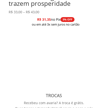
trazem prosperidade
Faixa
R$
33,00
–
R$
43,00
de
R$
31,35
no Pix
5% OFF
preço:
ou em até 3x sem juros no cartão
R$ 33,00
através
R$ 43,00
TROCAS
Recebeu com avaria? A troca é grátis.