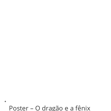
através
R$ 43,00
Poster – O dragão e a fênix