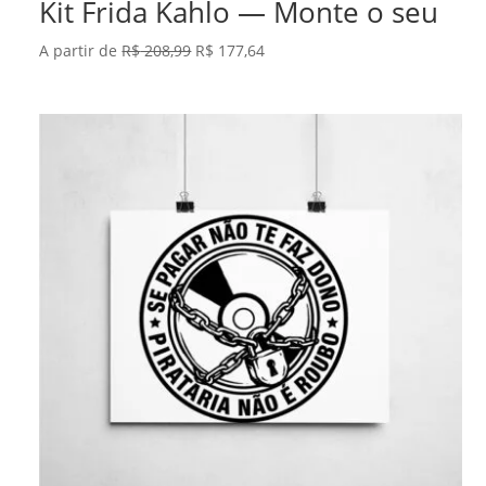
Kit Frida Kahlo — Monte o seu
O
O
A partir de
R$
208,99
R$
177,64
preço
preço
original
atual
era:
é:
R$ 208,99.
R$ 177,64.