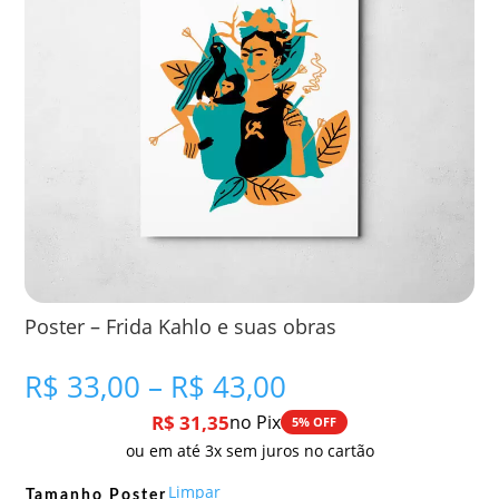
Poster – Frida Kahlo e suas obras
Faixa
R$
33,00
–
R$
43,00
de
R$
31,35
no Pix
5% OFF
preço:
ou em até 3x sem juros no cartão
R$ 33,00
através
Limpar
Tamanho Poster