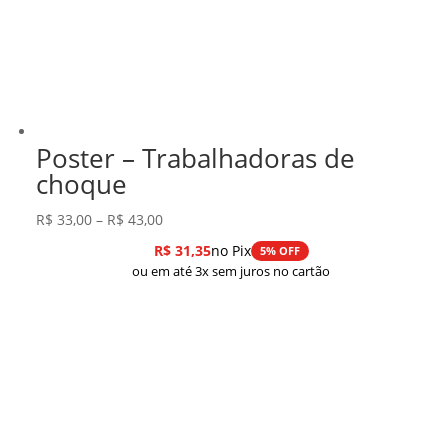
Poster – Trabalhadoras de
choque
Faixa
R$
33,00
–
R$
43,00
de
R$
31,35
no Pix
5% OFF
preço:
ou em até 3x sem juros no cartão
R$ 33,00
através
R$ 43,00