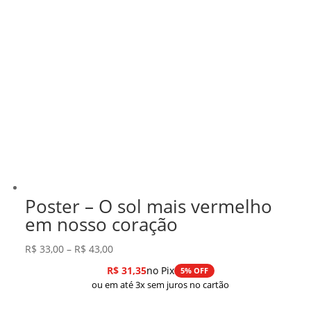
Poster – O sol mais vermelho
em nosso coração
Faixa
R$
33,00
–
R$
43,00
de
R$
31,35
no Pix
5% OFF
preço:
ou em até 3x sem juros no cartão
R$ 33,00