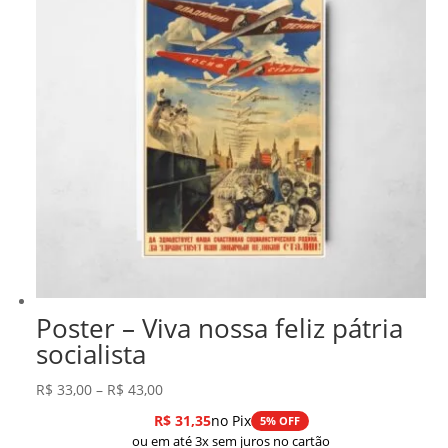
Poster – Viva nossa feliz pátria
socialista
Faixa
R$
33,00
–
R$
43,00
de
R$
31,35
no Pix
5% OFF
preço:
ou em até 3x sem juros no cartão