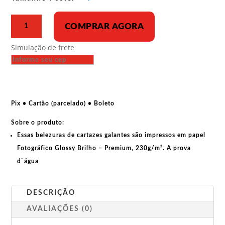
R$ 43,00
Poster
COMPRAR AGORA
-
Frida
Simulação de frete
Kahlo
e
suas
obras
quantidade
Pix • Cartão (parcelado) • Boleto
Sobre o produto:
Essas belezuras de cartazes galantes são impressos em papel
Fotográfico Glossy Brilho – Premium, 230g/m². A prova
d`água
DESCRIÇÃO
AVALIAÇÕES (0)