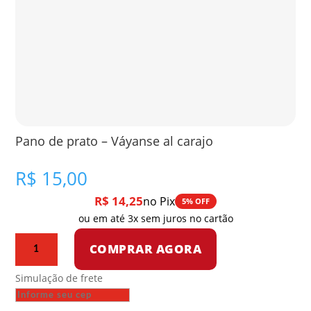
Pano de prato – Váyanse al carajo
R$
15,00
R$
14,25
no Pix
5% OFF
ou em até 3x sem juros no cartão
Pano
COMPRAR AGORA
de
prato
Simulação de frete
-
Váyanse