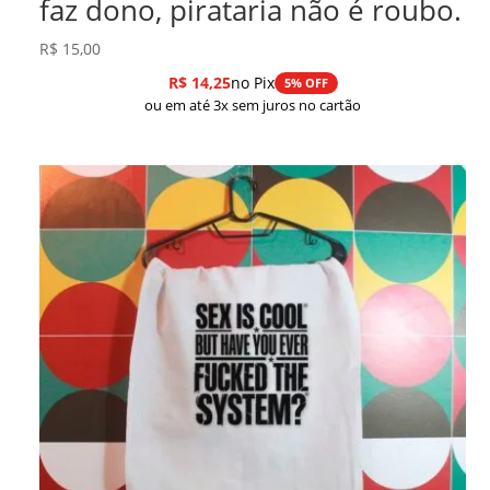
faz dono, pirataria não é roubo.
R$
15,00
R$
14,25
no Pix
5% OFF
ou em até 3x sem juros no cartão