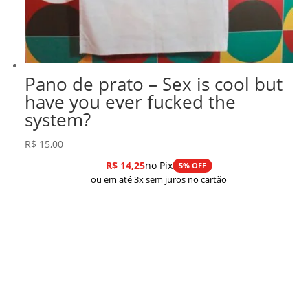
Pano de prato – Sex is cool but
have you ever fucked the
system?
R$
15,00
R$
14,25
no Pix
5% OFF
ou em até 3x sem juros no cartão