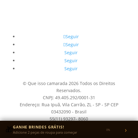
Seguir
Seguir
Seguir
Seguir
Seguir
© Que isso camarada 2026 Todos os Direitos
Reservados.
CNPJ: 49.405.292/0001-31
Endereço: Rua Ipuã, Vila Carrão, ZL - SP - SP CEP
03432090 - Brasil
55(11) 93297- 8060
Desde 2018
🎁
GANHE BRINDES GRÁTIS!
›
0%
Adicione 2 peças de roupa para começar
Quem é o Camarada?