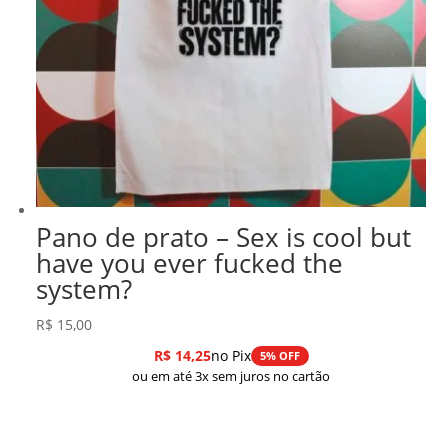
Pano de prato – Sex is cool but
have you ever fucked the
system?
R$
15,00
R$
14,25
no Pix
5% OFF
ou em até 3x sem juros no cartão