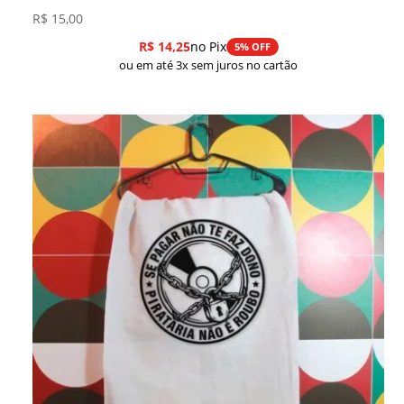
R$
15,00
R$
14,25
no Pix
5% OFF
ou em até 3x sem juros no cartão