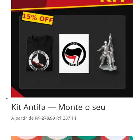
Kit Antifa — Monte o seu
O
O
A partir de
R$
278,99
R$
237,14
preço
preço
original
atual