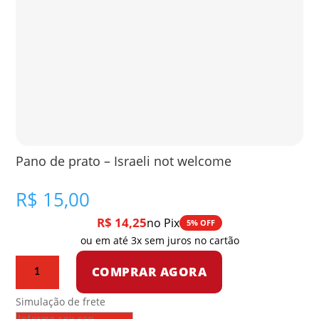
Pano de prato – Israeli not welcome
R$
15,00
R$
14,25
no Pix
5% OFF
ou em até 3x sem juros no cartão
Pano
COMPRAR AGORA
de
prato
Simulação de frete
-