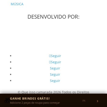
MÚSICA
DESENVOLVIDO POR:
Seguir
Seguir
Seguir
Seguir
Seguir
© Que isso camarada 2026 Todos os Direitos
Reservados.
🎁
GANHE BRINDES GRÁTIS!
›
0%
Adicione 2 peças de roupa para começar
CNPJ: 49.405.292/0001-31