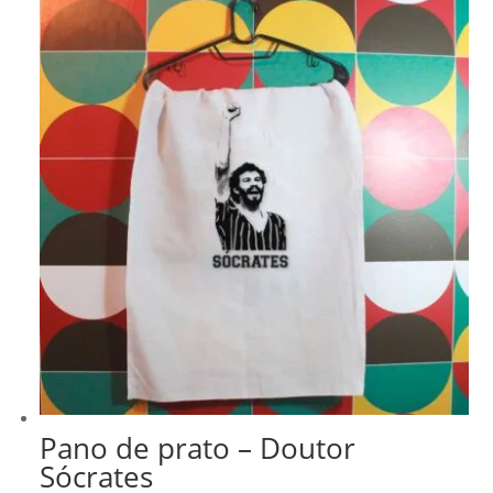
era:
é:
R$ 278,99.
R$ 237,14.
Pano de prato – Doutor
Sócrates