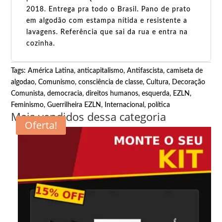
2018. Entrega pra todo o Brasil. Pano de prato
em algodão com estampa nítida e resistente a
lavagens. Referência que sai da rua e entra na
cozinha.
Tags:
América Latina
,
anticapitalismo
,
Antifascista
,
camiseta de
algodao
,
Comunismo
,
consciência de classe
,
Cultura
,
Decoração
Comunista
,
democracia
,
direitos humanos
,
esquerda
,
EZLN
,
Feminismo
,
Guerrilheira EZLN
,
Internacional
,
política
Mais vendidos dessa categoria
Oferta!