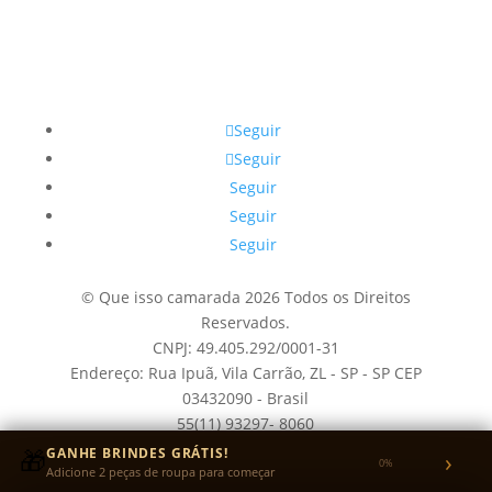
Seguir
Seguir
Seguir
Seguir
Seguir
© Que isso camarada 2026 Todos os Direitos
Reservados.
CNPJ: 49.405.292/0001-31
Endereço: Rua Ipuã, Vila Carrão, ZL - SP - SP CEP
03432090 - Brasil
55(11) 93297- 8060
Desde 2018
🎁
GANHE BRINDES GRÁTIS!
›
0%
Adicione 2 peças de roupa para começar
Quem é o Camarada?