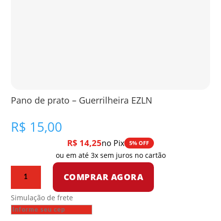
Pano de prato – Guerrilheira EZLN
R$
15,00
R$
14,25
no Pix
5% OFF
ou em até 3x sem juros no cartão
Pano
COMPRAR AGORA
de
prato
Simulação de frete
-
Guerrilheira