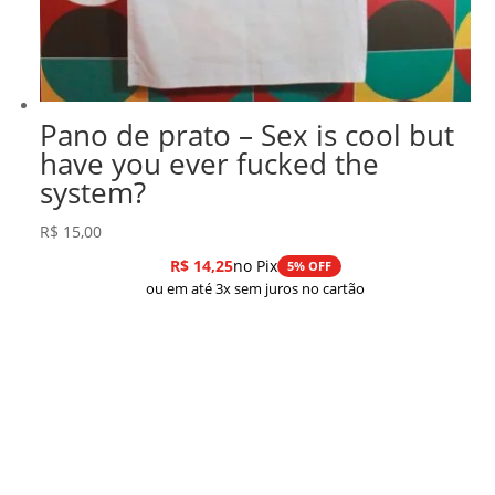
Pano de prato – Sex is cool but
have you ever fucked the
system?
R$
15,00
R$
14,25
no Pix
5% OFF
ou em até 3x sem juros no cartão