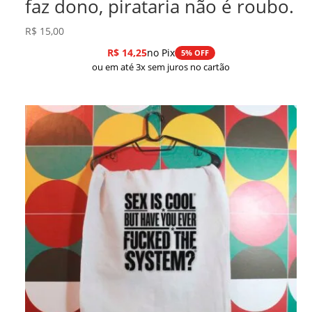
faz dono, pirataria não é roubo.
R$
15,00
R$
14,25
no Pix
5% OFF
ou em até 3x sem juros no cartão