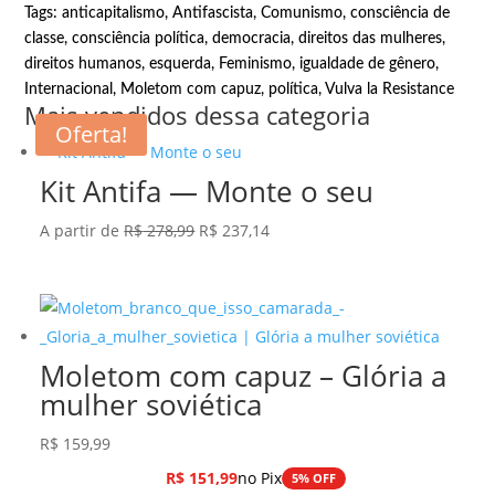
Tags:
anticapitalismo
,
Antifascista
,
Comunismo
,
consciência de
classe
,
consciência política
,
democracia
,
direitos das mulheres
,
direitos humanos
,
esquerda
,
Feminismo
,
igualdade de gênero
,
Internacional
,
Moletom com capuz
,
política
,
Vulva la Resistance
Mais vendidos dessa categoria
Oferta!
Kit Antifa — Monte o seu
O
O
A partir de
R$
278,99
R$
237,14
preço
preço
original
atual
era:
é:
R$ 278,99.
R$ 237,14.
Moletom com capuz – Glória a
mulher soviética
R$
159,99
R$
151,99
no Pix
5% OFF