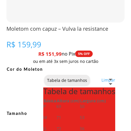
Moletom com capuz – Vulva la resistance
R$
159,99
R$
151,99
no Pix
5% OFF
ou em até 3x sem juros no cartão
Cor do Moleton
Limpar
Tabela de tamanhos
Tabela de tamanhos
Básica
Altura (cm)
Largura (cm)
P
69
50
Tamanho
M
71
53
G
72
56