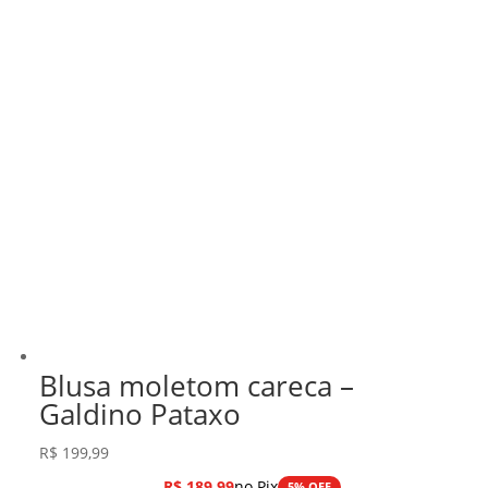
Blusa moletom careca –
Galdino Pataxo
R$
199,99
R$
189,99
no Pix
5% OFF