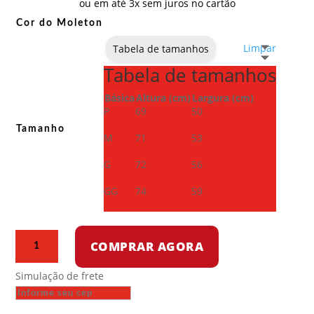
ou em até 3x sem juros no cartão
Cor do Moleton
Limpar
Tabela de tamanhos
Tabela de tamanhos
Básica
Altura (cm)
Largura (cm)
P
69
50
Tamanho
M
71
53
G
72
56
GG
74
59
Moletom
COMPRAR AGORA
com
capuz
Simulação de frete
-
Punch