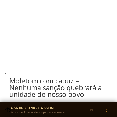
Moletom com capuz –
Nenhuma sanção quebrará a
unidade do nosso povo
R$
199,99
🎁
GANHE BRINDES GRÁTIS!
›
0%
R$
189,99
no Pix
5% OFF
Adicione 2 peças de roupa para começar