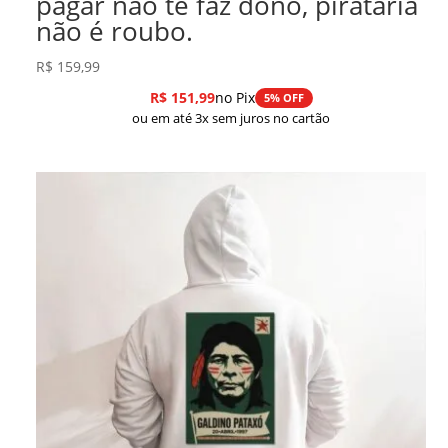
pagar não te faz dono, pirataria
não é roubo.
R$
159,99
R$
151,99
no Pix
5% OFF
ou em até 3x sem juros no cartão