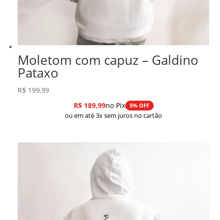
Moletom com capuz – Galdino
Pataxo
R$
199,99
R$
189,99
no Pix
5% OFF
ou em até 3x sem juros no cartão