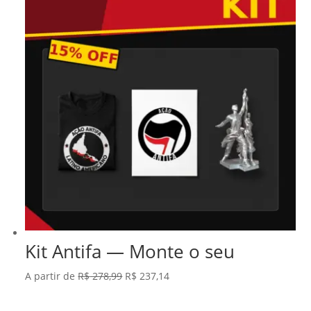
Kit Antifa — Monte o seu
O
O
A partir de
R$
278,99
R$
237,14
preço
preço