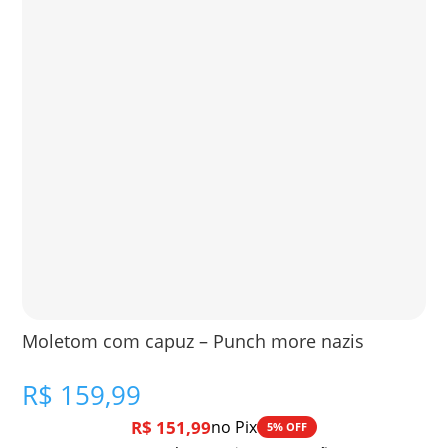
Moletom com capuz – Punch more nazis
R$
159,99
R$
151,99
no Pix
5% OFF