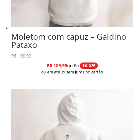
Moletom com capuz – Galdino
Pataxo
R$
199,99
R$
189,99
no Pix
5% OFF
ou em até 3x sem juros no cartão