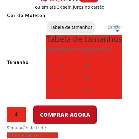
ou em até 3x sem juros no cartão
Cor do Moleton
Limpar
Tabela de tamanhos
Tabela de tamanhos
Básica
Altura (cm)
Largura (cm)
P
69
50
Tamanho
M
71
53
G
72
56
GG
74
59
Moletom
COMPRAR AGORA
com
capuz
Simulação de frete
-