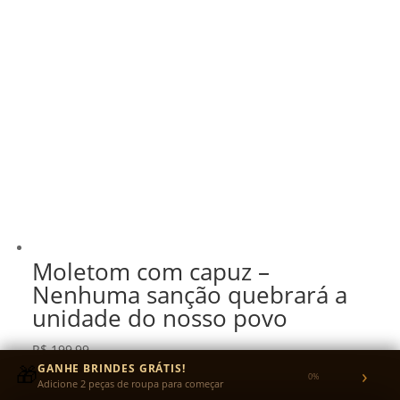
Moletom com capuz –
Nenhuma sanção quebrará a
unidade do nosso povo
R$
199,99
🎁
GANHE BRINDES GRÁTIS!
›
R$
189,99
no Pix
0%
5% OFF
Adicione 2 peças de roupa para começar
ou em até 3x sem juros no cartão