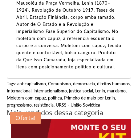
Mausoléu da Praça Vermelha. Lenin (1870–
1924), Revolução de Outubro 1917. Teses de
Abril, Estação Finlândia, corpo embalsamado.
Autor de O Estado e a Revolução e
Imperialismo Fase Superior do Capitalismo. No
moletom com capuz, a referência esquenta o
corpo e a conversa. Moletom com capuz, tecido
quente e confortável, bolso canguru. Produto
da Que Isso Camarada, loja especializada em
itens com posicionamento político e cultural.
Tags:
anticapitalismo
,
Comunismo
,
democracia
,
direitos humanos
,
Internacional
,
internacionalismo
,
justiça social
,
Lenin
,
marxismo
,
Moletom com capuz
,
política
,
Primeiro de maio por Lenin
,
progressismo
,
resistência
,
URSS - União Soviética
Mais vendidos dessa categoria
Oferta!