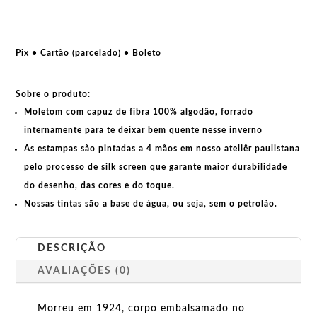
Primeiro
de
maio
por
Pix • Cartão (parcelado) • Boleto
Lenin
quantidade
Sobre o produto:
Moletom com capuz de fibra 100% algodão, forrado
internamente para te deixar bem quente nesse inverno
As estampas são pintadas a 4 mãos em nosso ateliêr paulistana
pelo processo de silk screen que garante maior durabilidade
do desenho, das cores e do toque.
Nossas tintas são a base de água, ou seja, sem o petrolão.
DESCRIÇÃO
AVALIAÇÕES (0)
Morreu em 1924, corpo embalsamado no