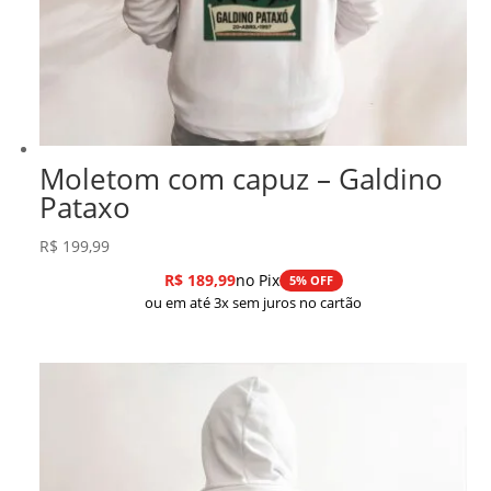
Moletom com capuz – Galdino
Pataxo
R$
199,99
R$
189,99
no Pix
5% OFF
ou em até 3x sem juros no cartão