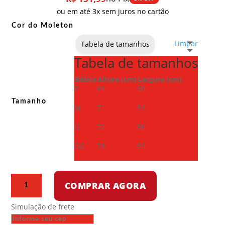
ou em até 3x sem juros no cartão
Cor do Moleton
Limpar
Tabela de tamanhos
Tabela de tamanhos
Básica
Altura (cm)
Largura (cm)
P
69
50
Tamanho
M
71
53
G
72
56
GG
74
59
Moletom
COMPRAR AGORA
com
capuz
Simulação de frete
-