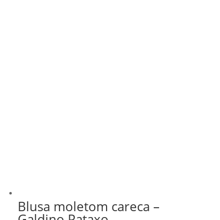
Blusa moletom careca –
Galdino Pataxo