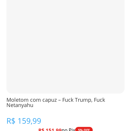
Moletom com capuz – Fuck Trump, Fuck
Netanyahu
R$
159,99
R$
151,99
no Pix
5% OFF