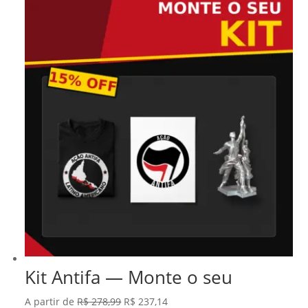
Kit Antifa — Monte o seu
O
O
A partir de
R$
278,99
R$
237,14