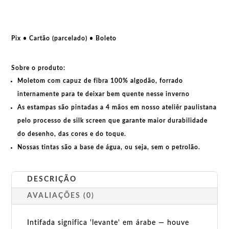
Fuck
Trump,
Fuck
Netanyahu
Pix • Cartão (parcelado) • Boleto
quantidade
Sobre o produto:
Moletom com capuz de fibra 100% algodão, forrado
internamente para te deixar bem quente nesse inverno
As estampas são pintadas a 4 mãos em nosso ateliêr paulistana
pelo processo de silk screen que garante maior durabilidade
do desenho, das cores e do toque.
Nossas tintas são a base de água, ou seja, sem o petrolão.
DESCRIÇÃO
AVALIAÇÕES (0)
Intifada significa 'levante' em árabe — houve