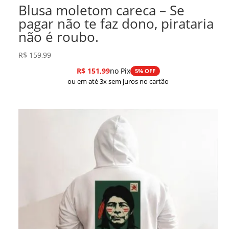
Blusa moletom careca – Se
pagar não te faz dono, pirataria
não é roubo.
R$
159,99
R$
151,99
no Pix
5% OFF
ou em até 3x sem juros no cartão