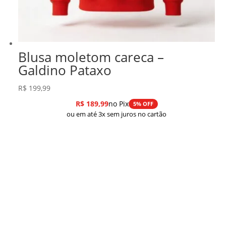
Blusa moletom careca –
Galdino Pataxo
R$
199,99
R$
189,99
no Pix
5% OFF
ou em até 3x sem juros no cartão