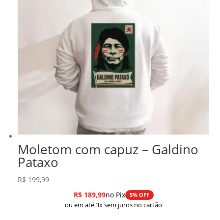
Moletom com capuz – Galdino
Pataxo
R$
199,99
R$
189,99
no Pix
5% OFF
ou em até 3x sem juros no cartão