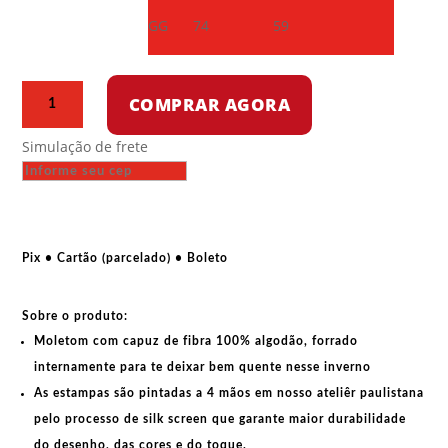
GG
74
59
Moletom
COMPRAR AGORA
com
capuz
Simulação de frete
-
Death
Death
to
the
Pix • Cartão (parcelado) • Boleto
IDF
quantidade
Sobre o produto:
Moletom com capuz de fibra 100% algodão, forrado
internamente para te deixar bem quente nesse inverno
As estampas são pintadas a 4 mãos em nosso ateliêr paulistana
pelo processo de silk screen que garante maior durabilidade
do desenho, das cores e do toque.