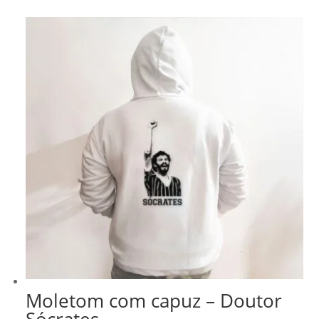
Moletom com capuz – Doutor
Sócrates