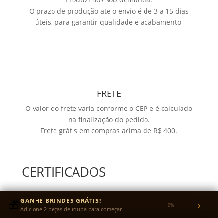
O prazo de produção até o envio é de 3 a 15 dias
úteis, para garantir qualidade e acabamento.
FRETE
O valor do frete varia conforme o CEP e é calculado
na finalização do pedido.
Frete grátis em compras acima de R$ 400.
CERTIFICADOS
🎁
GANHE BRINDES GRÁTIS!
›
0%
Adicione 2 peças de roupa para começar