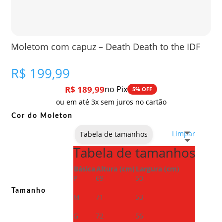
Moletom com capuz – Death Death to the IDF
R$
199,99
R$
189,99
no Pix
5% OFF
ou em até 3x sem juros no cartão
Cor do Moleton
Limpar
Tabela de tamanhos
Tabela de tamanhos
Básica
Altura (cm)
Largura (cm)
P
69
50
Tamanho
M
71
53
G
72
56