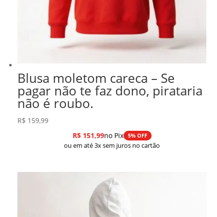
Blusa moletom careca – Se
pagar não te faz dono, pirataria
não é roubo.
R$
159,99
R$
151,99
no Pix
5% OFF
ou em até 3x sem juros no cartão