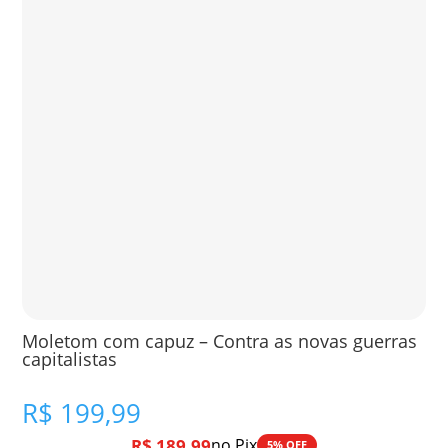
Moletom com capuz – Contra as novas guerras
capitalistas
R$
199,99
R$
189,99
no Pix
5% OFF