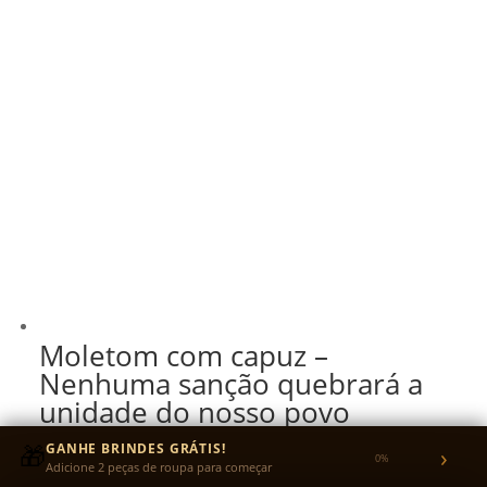
Moletom com capuz –
Nenhuma sanção quebrará a
unidade do nosso povo
🎁
GANHE BRINDES GRÁTIS!
›
R$
199,99
0%
Adicione 2 peças de roupa para começar
R$
189,99
no Pix
5% OFF