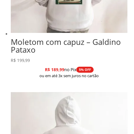
Moletom com capuz – Galdino
Pataxo
R$
199,99
R$
189,99
no Pix
5% OFF
ou em até 3x sem juros no cartão