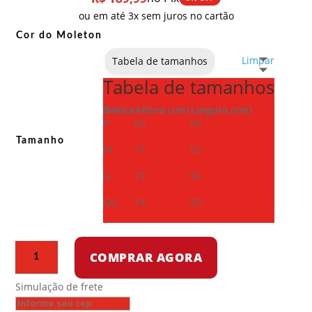
ou em até 3x sem juros no cartão
Cor do Moleton
Limpar
Tabela de tamanhos
Tabela de tamanhos
Básica
Altura (cm)
Largura (cm)
P
69
50
Tamanho
M
71
53
G
72
56
GG
74
59
Moletom
COMPRAR AGORA
com
capuz
Simulação de frete
-