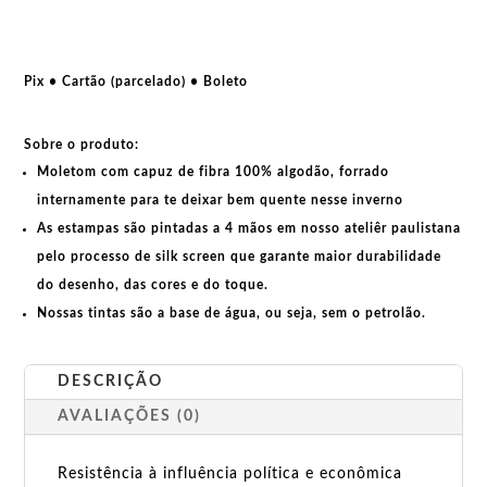
Contra
as
novas
guerras
Pix • Cartão (parcelado) • Boleto
capitalistas
quantidade
Sobre o produto:
Moletom com capuz de fibra 100% algodão, forrado
internamente para te deixar bem quente nesse inverno
As estampas são pintadas a 4 mãos em nosso ateliêr paulistana
pelo processo de silk screen que garante maior durabilidade
do desenho, das cores e do toque.
Nossas tintas são a base de água, ou seja, sem o petrolão.
DESCRIÇÃO
AVALIAÇÕES (0)
Resistência à influência política e econômica