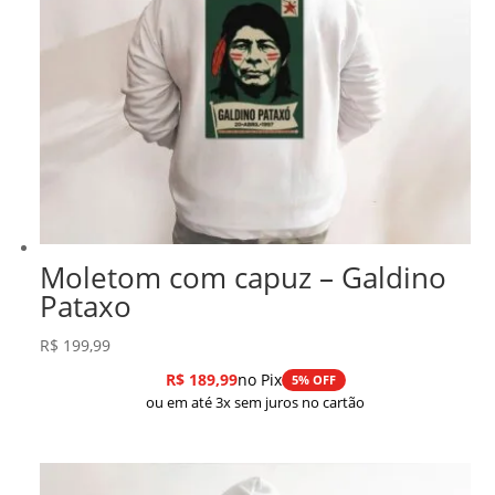
Moletom com capuz – Galdino
Pataxo
R$
199,99
R$
189,99
no Pix
5% OFF
ou em até 3x sem juros no cartão