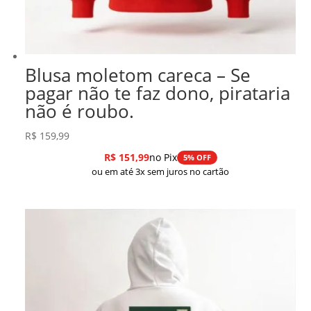
Blusa moletom careca – Se
pagar não te faz dono, pirataria
não é roubo.
R$
159,99
R$
151,99
no Pix
5% OFF
ou em até 3x sem juros no cartão