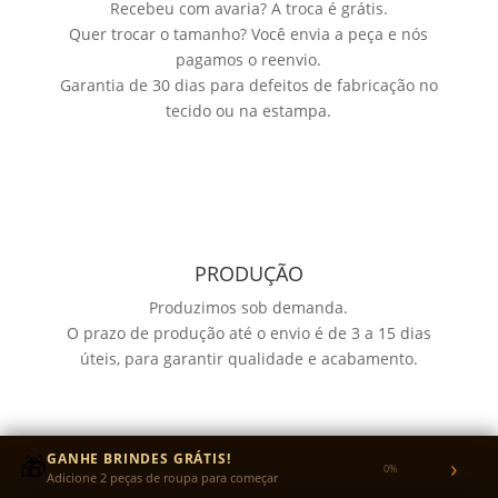
Recebeu com avaria? A troca é grátis.
Quer trocar o tamanho? Você envia a peça e nós
pagamos o reenvio.
Garantia de 30 dias para defeitos de fabricação no
tecido ou na estampa.
PRODUÇÃO
Produzimos sob demanda.
O prazo de produção até o envio é de 3 a 15 dias
úteis, para garantir qualidade e acabamento.
🎁
GANHE BRINDES GRÁTIS!
›
0%
Adicione 2 peças de roupa para começar