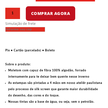
Moletom
COMPRAR AGORA
com
capuz
Simulação de frete
-
Capitalismo
não
deu
certo
Pix • Cartão (parcelado) • Boleto
quantidade
Sobre o produto:
Moletom com capuz de fibra 100% algodão, forrado
internamente para te deixar bem quente nesse inverno
As estampas são pintadas a 4 mãos em nosso ateliêr paulistana
pelo processo de silk screen que garante maior durabilidade
do desenho, das cores e do toque.
Nossas tintas são a base de água, ou seja, sem o petrolão.