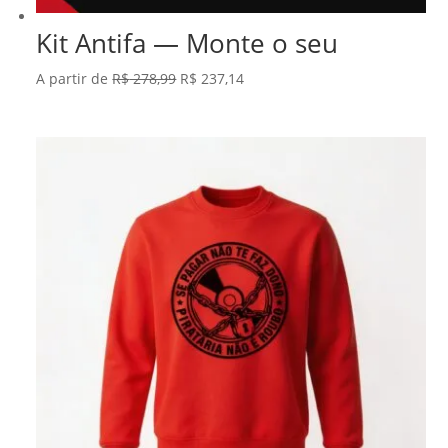
Kit Antifa — Monte o seu
O
O
A partir de
R$
278,99
R$
237,14
preço
preço
original
atual
era:
é:
R$ 278,99.
R$ 237,14.