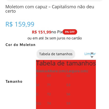
Moletom com capuz – Capitalismo não deu
certo
R$
159,99
R$
151,99
no Pix
5% OFF
ou em até 3x sem juros no cartão
Cor do Moleton
Limpar
Tabela de tamanhos
Tabela de tamanhos
Básica
Altura (cm)
Largura (cm)
P
69
50
Tamanho
M
71
53
G
72
56
GG
74
59