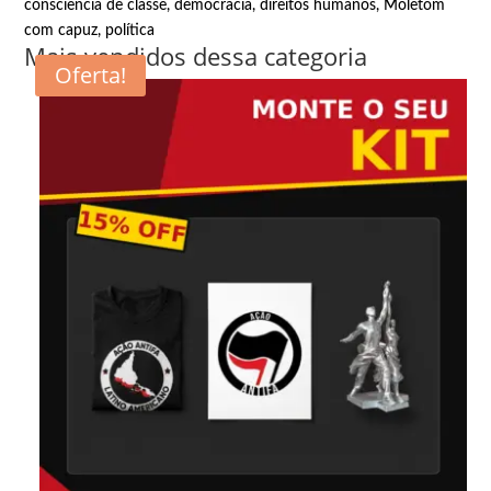
consciência de classe
,
democracia
,
direitos humanos
,
Moletom
com capuz
,
política
Mais vendidos dessa categoria
Oferta!