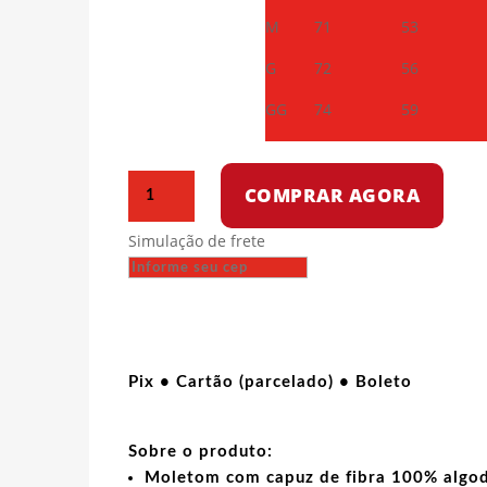
M
71
53
G
72
56
GG
74
59
Moletom
COMPRAR AGORA
com
capuz
Simulação de frete
-
A
vinda
de
Lenin
a
Pix • Cartão (parcelado) • Boleto
Petrogrado
em
Sobre o produto:
1917
Moletom com capuz de fibra 100% algod
quantidade