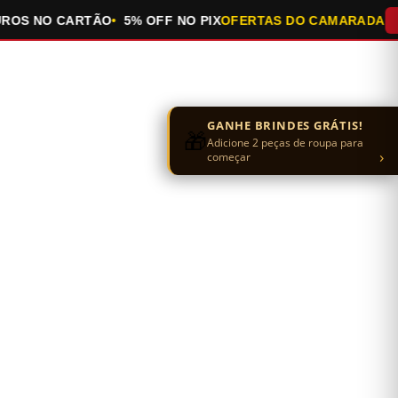
S NO CARTÃO
5% OFF NO PIX
OFERTAS DO CAMARADA
QUE
GANHE BRINDES GRÁTIS!
🎁
Adicione 2 peças de roupa para
›
começar