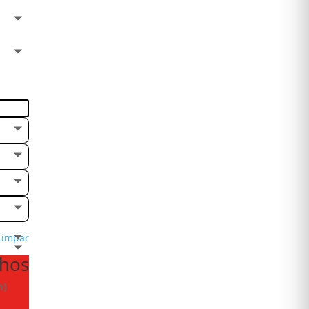
Limpar
nhos
m)