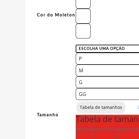
Cor do Moleton
P
M
G
GG
Tabela de tamanhos
Tamanho
Tabela de tama
Básica
Altura (cm)
Largura (c
P
69
50