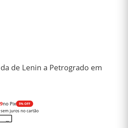
nda de Lenin a Petrogrado em
99
no Pix
5% OFF
 sem juros no cartão