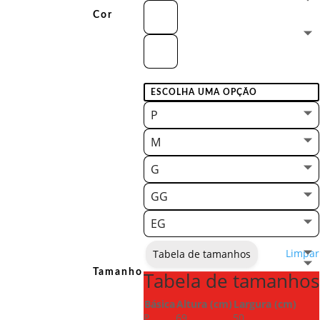
Cor
P
M
G
GG
EG
Limpar
Tabela de tamanhos
Tamanho
Tabela de tamanhos
Básica
Altura (cm)
Largura (cm)
P
69
50