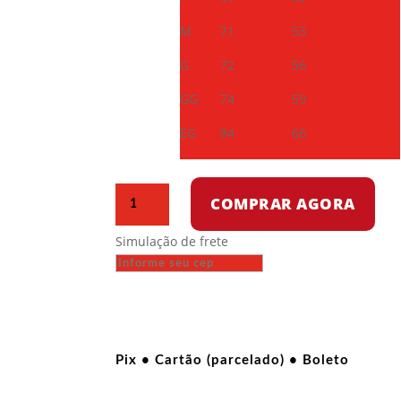
M
71
53
G
72
56
GG
74
59
EG
84
66
Camiseta
COMPRAR AGORA
Dry
Fit
Simulação de frete
-
Vietnã
de
Ho
Chi
Minh
Pix • Cartão (parcelado) • Boleto
quantidade