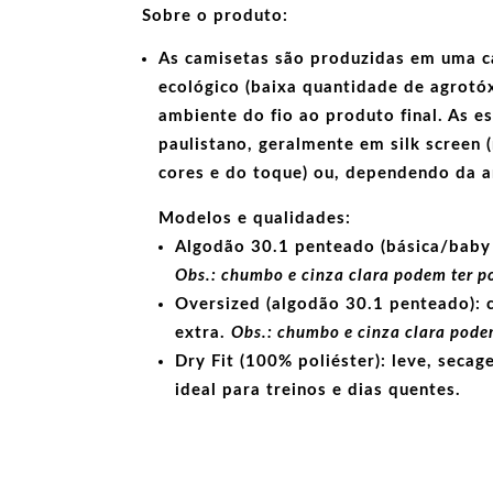
Sobre o produto:
As camisetas são produzidas em uma c
ecológico
(baixa quantidade de agrotóx
ambiente do fio ao produto final. As
e
paulistano, geralmente em
silk screen
(
cores e do toque) ou, dependendo da 
Modelos e qualidades:
Algodão 30.1 penteado (básica/baby 
Obs.: chumbo e cinza clara podem ter p
Oversized (algodão 30.1 penteado):
c
extra.
Obs.: chumbo e cinza clara podem
Dry Fit (100% poliéster):
leve, secage
ideal para treinos e dias quentes.