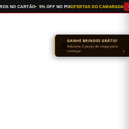
 NO CARTÃO
5% OFF NO PIX
OFERTAS DO CAMARADA
QUEI
GANHE BRINDES GRÁTIS!
🎁
Adicione 2 peças de roupa para
›
começar