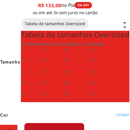
R$
133,00
no Pix
5% OFF
ou em até 3x sem juros no cartão
Tabela de tamanhos Oversized
Tabela de tamanhos Oversized
Oversized
Altura (cm)
Largura (cm)
Manga
P
77
62
26
M
79
64
26
Tamanho
G
81
65
28
GG
83
66
28
EG
85
68
30
Limpar
Cor
Camiseta