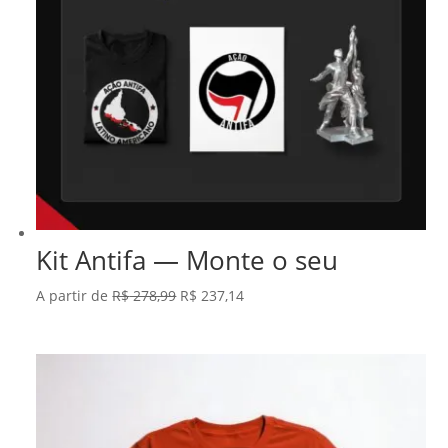
Kit Antifa — Monte o seu
O
O
A partir de
R$
278,99
R$
237,14
preço
preço
original
atual
era:
é:
R$ 278,99.
R$ 237,14.