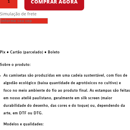
COMPRAR AGORA
Oversized
-
Simulação de frete
Império
em
chamas
-
USA
in
Pix • Cartão (parcelado) • Boleto
Flames
quantidade
Sobre o produto:
As camisetas são produzidas em uma cadeia sustentável, com fios de
algodão ecológico
(baixa quantidade de agrotóxicos no cultivo) e
foco no meio ambiente do fio ao produto final. As
estampas
são feitas
em nosso ateliê paulistano, geralmente em
silk screen
(maior
durabilidade do desenho, das cores e do toque) ou, dependendo da
arte, em
DTF
ou
DTG
.
Modelos e qualidades: