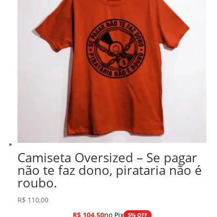
Camiseta Oversized – Se pagar
não te faz dono, pirataria não é
roubo.
R$
110,00
R$
104,50
no Pix
5% OFF