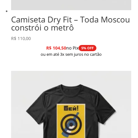
Camiseta Dry Fit – Toda Moscou
constrói o metrô
R$
110,00
R$
104,50
no Pix
5% OFF
ou em até 3x sem juros no cartão