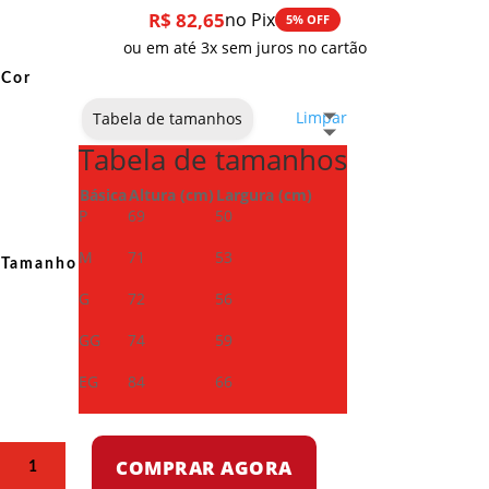
R$
82,65
no Pix
5% OFF
ou em até 3x sem juros no cartão
Cor
Limpar
Tabela de tamanhos
Tabela de tamanhos
Básica
Altura (cm)
Largura (cm)
P
69
50
M
71
53
Tamanho
G
72
56
GG
74
59
EG
84
66
Camiseta
COMPRAR AGORA
Dry