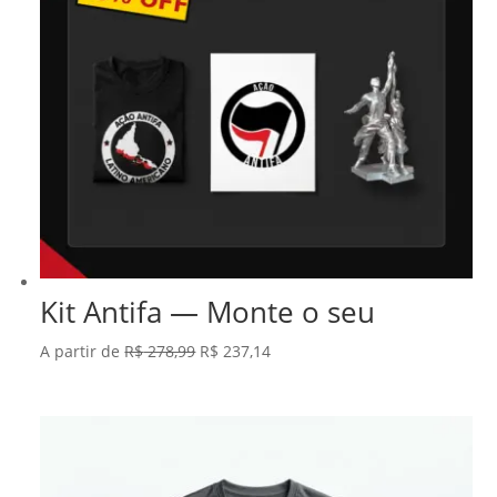
Kit Antifa — Monte o seu
O
O
A partir de
R$
278,99
R$
237,14
preço
preço
original
atual
era:
é:
R$ 278,99.
R$ 237,14.