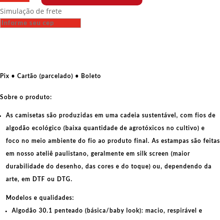
Fit
Simulação de frete
-
Traidor
da
Constituição
é
Traidor
Pix • Cartão (parcelado) • Boleto
da
Pátria
Sobre o produto:
quantidade
As camisetas são produzidas em uma cadeia sustentável, com fios de
algodão ecológico
(baixa quantidade de agrotóxicos no cultivo) e
foco no meio ambiente do fio ao produto final. As
estampas
são feitas
em nosso ateliê paulistano, geralmente em
silk screen
(maior
durabilidade do desenho, das cores e do toque) ou, dependendo da
arte, em
DTF
ou
DTG
.
Modelos e qualidades:
Algodão 30.1 penteado (básica/baby look):
macio, respirável e