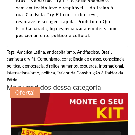
Brasil. Na versão Dry Fit, o posicionamento
vem em tecido leve e respirável — do treino à
rua. Camiseta Dry Fit com tecido leve,
respirável e secagem rápida. Produto da Que
Isso Camarada, loja especializada em itens com
posicionamento político e cultural.
Tags:
América Latina
,
anticapitalismo
,
Antifascista
,
Brasil
,
camiseta dry fit
,
Comunismo
,
consciência de classe
,
consciência
política
,
democracia
,
direitos humanos
,
esquerda
,
Internacional
,
internacionalismo
,
política
,
Traidor da Constituição é Traidor da
Pátria
Mais vendidos dessa categoria
Oferta!