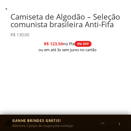
Camiseta de Algodão – Seleção
comunista brasileira Anti-Fifa
R$
130,00
R$
123,50
no Pix
5% OFF
ou em até 3x sem juros no cartão
🎁
GANHE BRINDES GRÁTIS!
›
0%
Adicione 2 peças de roupa para começar