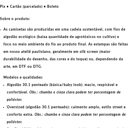
por
Pix • Cartão (parcelado) • Boleto
cartunista
das
Sobre o produto:
cavernas
As camisetas são produzidas em uma cadeia sustentável, com fios de
quantidade
algodão ecológico
(baixa quantidade de agrotóxicos no cultivo) e
foco no meio ambiente do fio ao produto final. As
estampas
são feitas
em nosso ateliê paulistano, geralmente em
silk screen
(maior
durabilidade do desenho, das cores e do toque) ou, dependendo da
arte, em
DTF
ou
DTG
.
Modelos e qualidades:
Algodão 30.1 penteado (básica/baby look):
macio, respirável e
confortável.
Obs.: chumbo e cinza clara podem ter porcentagem de
poliéster.
Oversized (algodão 30.1 penteado):
caimento amplo, estilo street e
conforto extra.
Obs.: chumbo e cinza clara podem ter porcentagem de
poliéster.