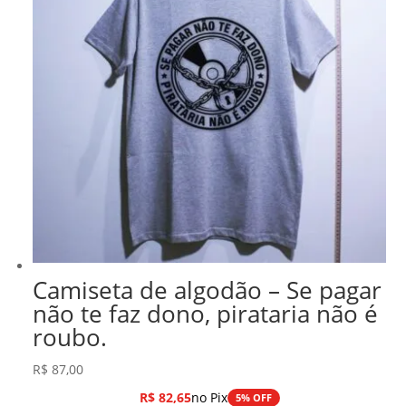
Camiseta de algodão – Se pagar
não te faz dono, pirataria não é
roubo.
R$
87,00
R$
82,65
no Pix
5% OFF