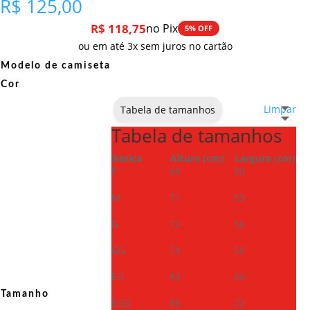
R$
125,00
R$
118,75
no Pix
5% OFF
ou em até 3x sem juros no cartão
Modelo de camiseta
Cor
Limpar
Tabela de tamanhos
Tabela de tamanhos
Básica
Altura (cm)
Largura (cm)
P
69
50
M
71
53
G
72
56
GG
74
59
EG
84
66
Tamanho
EGG
86
72