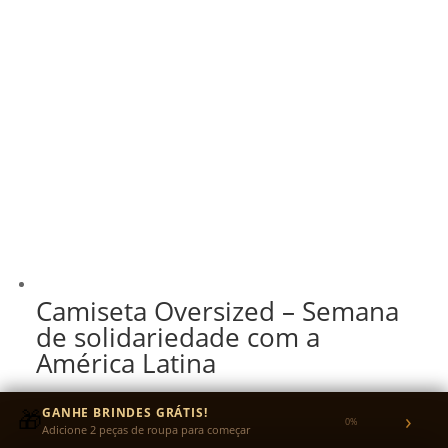
Camiseta Oversized – Semana
de solidariedade com a
América Latina
R$
140,00
🎁
GANHE BRINDES GRÁTIS!
›
0%
R$
133,00
no Pix
Adicione 2 peças de roupa para começar
5% OFF