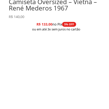
Camiseta Oversized – Vietnã –
René Mederos 1967
R$
140,00
R$
133,00
no Pix
5% OFF
ou em até 3x sem juros no cartão