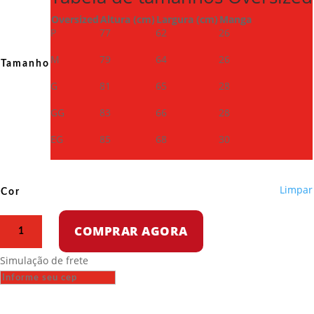
Oversized
Altura (cm)
Largura (cm)
Manga
P
77
62
26
M
79
64
26
Tamanho
G
81
65
28
GG
83
66
28
EG
85
68
30
Limpar
Cor
Camiseta
COMPRAR AGORA
Oversized
-
Simulação de frete
Seu
chefe
não