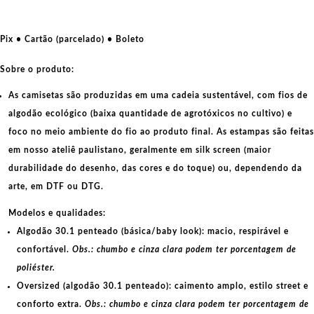
é
e
nem
Pix • Cartão (parcelado) • Boleto
será
seu
Sobre o produto:
amigo
As camisetas são produzidas em uma cadeia sustentável, com fios de
quantidade
algodão ecológico
(baixa quantidade de agrotóxicos no cultivo) e
foco no meio ambiente do fio ao produto final. As
estampas
são feitas
em nosso ateliê paulistano, geralmente em
silk screen
(maior
durabilidade do desenho, das cores e do toque) ou, dependendo da
arte, em
DTF
ou
DTG
.
Modelos e qualidades:
Algodão 30.1 penteado (básica/baby look):
macio, respirável e
confortável.
Obs.: chumbo e cinza clara podem ter porcentagem de
poliéster.
Oversized (algodão 30.1 penteado):
caimento amplo, estilo street e
conforto extra.
Obs.: chumbo e cinza clara podem ter porcentagem de