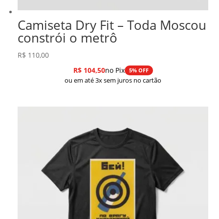
Camiseta Dry Fit – Toda Moscou
constrói o metrô
R$
110,00
R$
104,50
no Pix
5% OFF
ou em até 3x sem juros no cartão