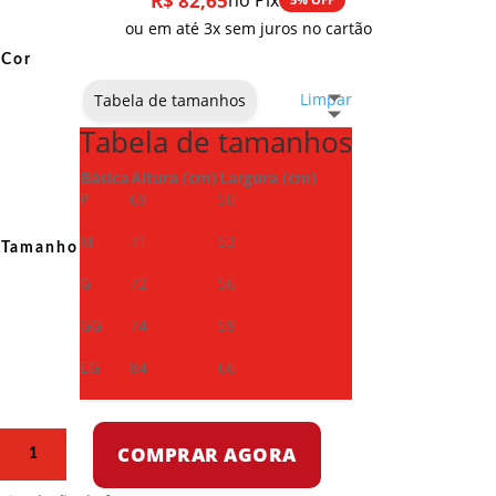
R$
82,65
no Pix
ou em até 3x sem juros no cartão
Cor
Limpar
Tabela de tamanhos
Tabela de tamanhos
Básica
Altura (cm)
Largura (cm)
P
69
50
M
71
53
Tamanho
G
72
56
GG
74
59
EG
84
66
Camiseta
COMPRAR AGORA
Dry
Fit