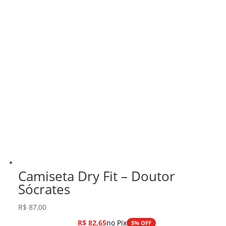
Camiseta Dry Fit – Doutor
Sócrates
R$
87,00
R$
82,65
no Pix
5% OFF