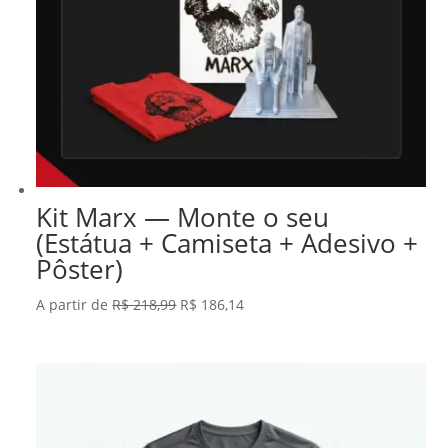
Kit Marx — Monte o seu
(Estátua + Camiseta + Adesivo +
Pôster)
O
O
A partir de
R$
218,99
R$
186,14
preço
preço
original
atual
era:
é:
R$ 218,99.
R$ 186,14.