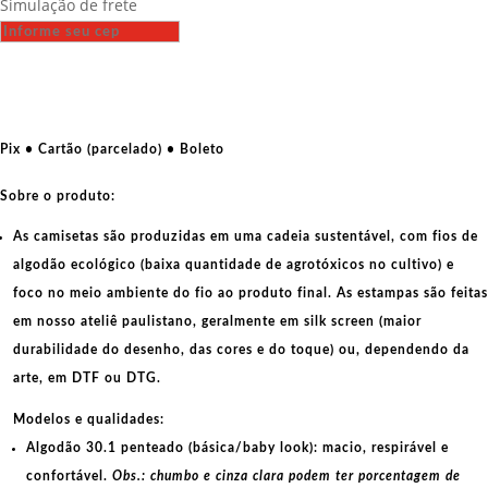
Simulação de frete
-
Roscosmos
CCCP
quantidade
Pix • Cartão (parcelado) • Boleto
Sobre o produto:
As camisetas são produzidas em uma cadeia sustentável, com fios de
algodão ecológico
(baixa quantidade de agrotóxicos no cultivo) e
foco no meio ambiente do fio ao produto final. As
estampas
são feitas
em nosso ateliê paulistano, geralmente em
silk screen
(maior
durabilidade do desenho, das cores e do toque) ou, dependendo da
arte, em
DTF
ou
DTG
.
Modelos e qualidades:
Algodão 30.1 penteado (básica/baby look):
macio, respirável e
confortável.
Obs.: chumbo e cinza clara podem ter porcentagem de