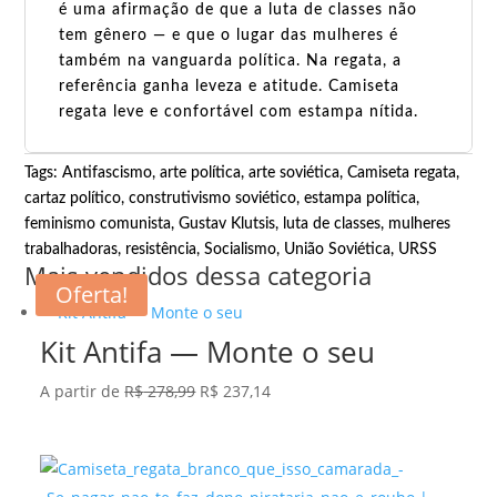
é uma afirmação de que a luta de classes não
tem gênero — e que o lugar das mulheres é
também na vanguarda política. Na regata, a
referência ganha leveza e atitude. Camiseta
regata leve e confortável com estampa nítida.
Tags:
Antifascismo
,
arte política
,
arte soviética
,
Camiseta regata
,
cartaz político
,
construtivismo soviético
,
estampa política
,
feminismo comunista
,
Gustav Klutsis
,
luta de classes
,
mulheres
trabalhadoras
,
resistência
,
Socialismo
,
União Soviética
,
URSS
Mais vendidos dessa categoria
Oferta!
Kit Antifa — Monte o seu
O
O
A partir de
R$
278,99
R$
237,14
preço
preço
original
atual
era:
é: