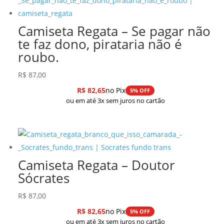
R$ 278,99.
R$ 237,14.
Camiseta Regata – Se pagar não
te faz dono, pirataria não é
roubo.
R$
87,00
R$
82,65
no Pix
5% OFF
ou em até 3x sem juros no cartão
Camiseta Regata – Doutor
Sócrates
R$
87,00
R$
82,65
no Pix
5% OFF
ou em até 3x sem juros no cartão