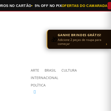
S NO CARTÃO
5% OFF NO PIX
OFERTAS DO CAMARADA
QUE
GANHE BRINDES GRÁTIS!
🎁
Adicione 2 peças de roupa para
›
começar
ARTE
BRASIL
CULTURA
INTERNACIONAL
POLÍTICA