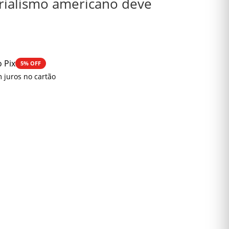
rialismo americano deve
 Pix
5% OFF
 juros no cartão