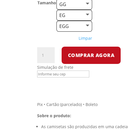
Tamanho
GG
EG
EGG
Limpar
Camiseta
COMPRAR AGORA
Regata
–
Simulação de frete
O
imperialismo
americano
deve
ser
derrotado
Pix • Cartão (parcelado) • Boleto
quantidade
Sobre o produto:
As camisetas são produzidas em uma cadeia 