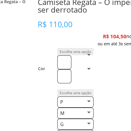
Camiseta Regata – O impe
a Regata – O
ser derrotado
R$
110,00
R$
104,50
no
ou em até 3x sem
Cor
P
M
G