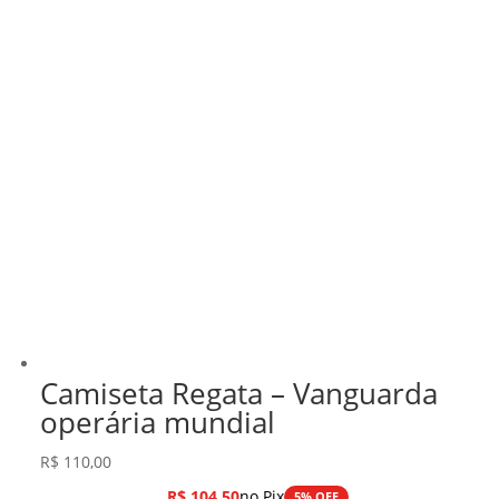
Camiseta Regata – Vanguarda
operária mundial
R$
110,00
R$
104,50
no Pix
5% OFF