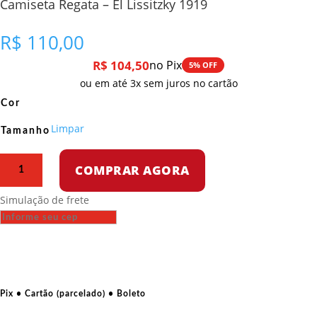
Camiseta Regata – El Lissitzky 1919
R$
110,00
R$
104,50
no Pix
5% OFF
ou em até 3x sem juros no cartão
Cor
Limpar
Tamanho
Camiseta
COMPRAR AGORA
Regata
–
Simulação de frete
El
Lissitzky
1919
quantidade
Pix • Cartão (parcelado) • Boleto