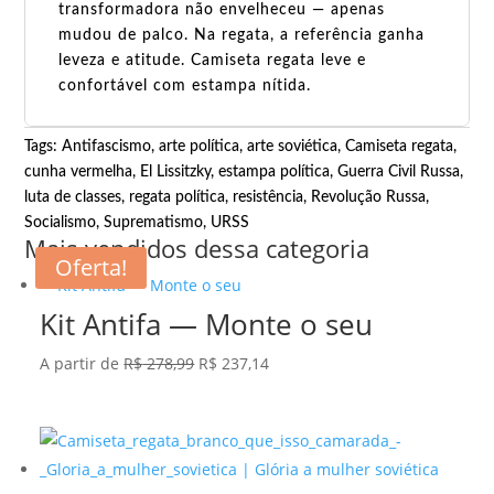
transformadora não envelheceu — apenas
mudou de palco. Na regata, a referência ganha
leveza e atitude. Camiseta regata leve e
confortável com estampa nítida.
Tags:
Antifascismo
,
arte política
,
arte soviética
,
Camiseta regata
,
cunha vermelha
,
El Lissitzky
,
estampa política
,
Guerra Civil Russa
,
luta de classes
,
regata política
,
resistência
,
Revolução Russa
,
Socialismo
,
Suprematismo
,
URSS
Mais vendidos dessa categoria
Oferta!
Kit Antifa — Monte o seu
O
O
A partir de
R$
278,99
R$
237,14
preço
preço
original
atual
era:
é:
R$ 278,99.
R$ 237,14.