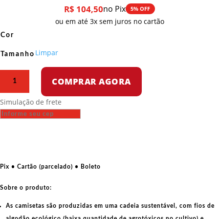
R$
104,50
no Pix
5% OFF
ou em até 3x sem juros no cartão
Cor
Limpar
Tamanho
Camiseta
COMPRAR AGORA
Regata
–
Simulação de frete
Cristo
guerrilheiro
-
Alfredo
Rostgaard
1969
Pix • Cartão (parcelado) • Boleto
quantidade
Sobre o produto:
As camisetas são produzidas em uma cadeia sustentável, com fios de
algodão ecológico
(baixa quantidade de agrotóxicos no cultivo) e