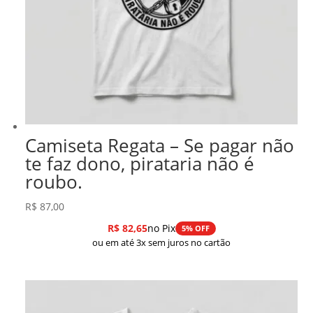
Camiseta Regata – Se pagar não
te faz dono, pirataria não é
roubo.
R$
87,00
R$
82,65
no Pix
5% OFF
ou em até 3x sem juros no cartão