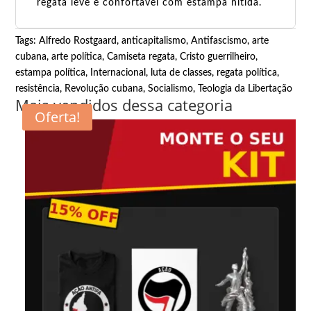
regata leve e confortável com estampa nítida.
Tags:
Alfredo Rostgaard
,
anticapitalismo
,
Antifascismo
,
arte
cubana
,
arte política
,
Camiseta regata
,
Cristo guerrilheiro
,
estampa política
,
Internacional
,
luta de classes
,
regata política
,
resistência
,
Revolução cubana
,
Socialismo
,
Teologia da Libertação
Mais vendidos dessa categoria
Oferta!