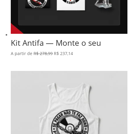
Kit Antifa — Monte o seu
O
O
A partir de
R$
278,99
R$
237,14
preço
preço
original
atual
era:
é:
R$ 278,99.
R$ 237,14.