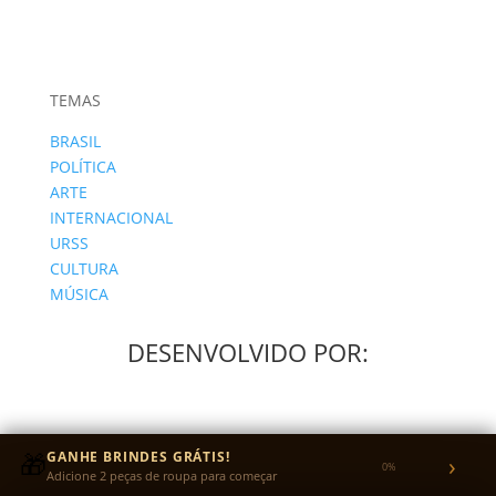
TEMAS
BRASIL
POLÍTICA
ARTE
INTERNACIONAL
URSS
CULTURA
MÚSICA
DESENVOLVIDO POR:
🎁
GANHE BRINDES GRÁTIS!
›
0%
Adicione 2 peças de roupa para começar