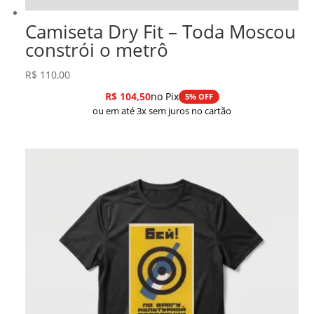
Camiseta Dry Fit – Toda Moscou
constrói o metrô
R$
110,00
R$
104,50
no Pix
5% OFF
ou em até 3x sem juros no cartão