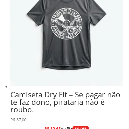
Camiseta Dry Fit – Se pagar não
te faz dono, pirataria não é
roubo.
R$
87,00
R$
82,65
no Pix
5% OFF