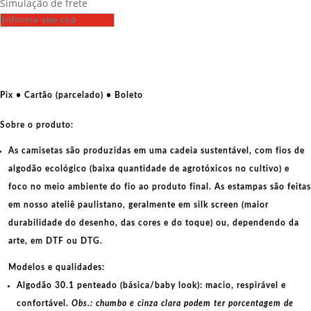
Simulação de frete
-
Punch
more
nazis
quantidade
Pix • Cartão (parcelado) • Boleto
Sobre o produto:
As camisetas são produzidas em uma cadeia sustentável, com fios de
algodão ecológico
(baixa quantidade de agrotóxicos no cultivo) e
foco no meio ambiente do fio ao produto final. As
estampas
são feitas
em nosso ateliê paulistano, geralmente em
silk screen
(maior
durabilidade do desenho, das cores e do toque) ou, dependendo da
arte, em
DTF
ou
DTG
.
Modelos e qualidades:
Algodão 30.1 penteado (básica/baby look):
macio, respirável e
confortável.
Obs.: chumbo e cinza clara podem ter porcentagem de