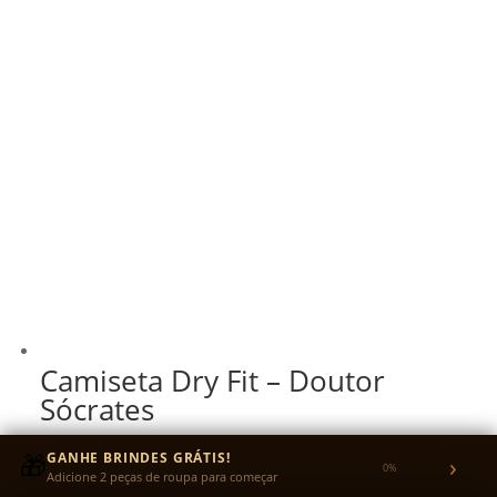
Camiseta Dry Fit – Doutor
Sócrates
R$
87,00
🎁
GANHE BRINDES GRÁTIS!
›
0%
Adicione 2 peças de roupa para começar
R$
82,65
no Pix
5% OFF