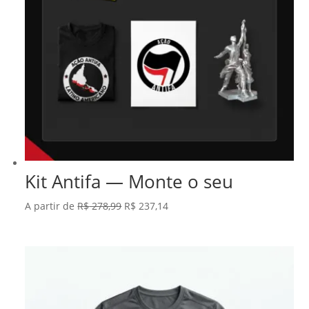
Kit Antifa — Monte o seu
O
O
A partir de
R$
278,99
R$
237,14
preço
preço
original
atual
era:
é:
R$ 278,99.
R$ 237,14.