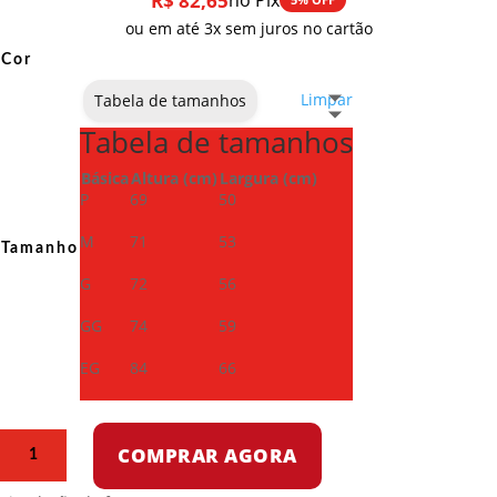
R$
82,65
no Pix
ou em até 3x sem juros no cartão
Cor
Limpar
Tabela de tamanhos
Tabela de tamanhos
Básica
Altura (cm)
Largura (cm)
P
69
50
M
71
53
Tamanho
G
72
56
GG
74
59
EG
84
66
Camiseta
COMPRAR AGORA
Dry
Fit