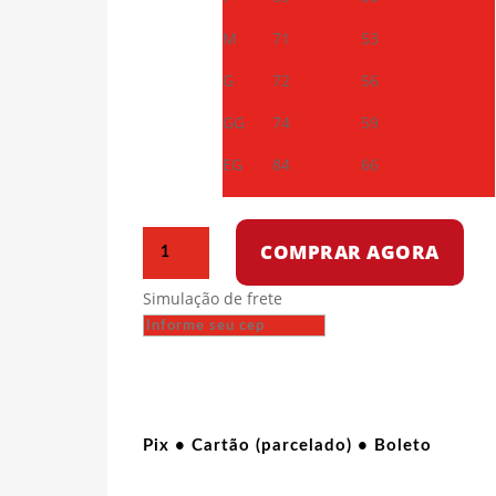
M
71
53
G
72
56
GG
74
59
EG
84
66
Camiseta
COMPRAR AGORA
Dry
Fit
Simulação de frete
-
Primeiro
de
maio
por
Lenin
Pix • Cartão (parcelado) • Boleto
quantidade