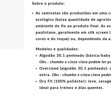
Sobre o produto:
As camisetas são produzidas em uma c
ecológico
(baixa quantidade de agrotóx
ambiente do fio ao produto final. As
e
paulistano, geralmente em
silk screen
(
cores e do toque) ou, dependendo da 
Modelos e qualidades:
Algodão 30.1 penteado (básica/baby 
Obs.: chumbo e cinza clara podem ter p
Oversized (algodão 30.1 penteado):
c
extra.
Obs.: chumbo e cinza clara podem
Dry Fit (100% poliéster):
leve, secage
ideal para treinos e dias quentes.