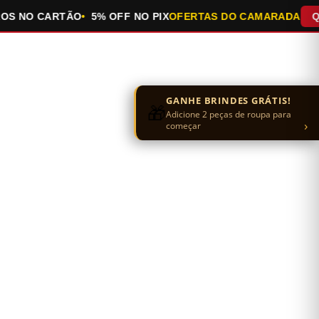
NO CARTÃO
5% OFF NO PIX
OFERTAS DO CAMARADA
QUEIM
GANHE BRINDES GRÁTIS!
🎁
Adicione 2 peças de roupa para
›
começar