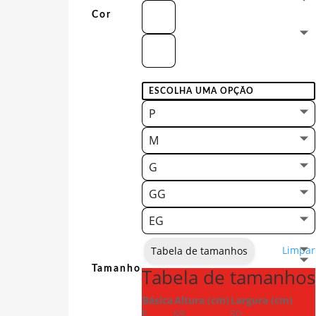
Cor
P
M
G
GG
EG
Limpar
Tabela de tamanhos
Tamanho
Tabela de tamanhos
Básica
Altura (cm)
Largura (cm)
P
69
50