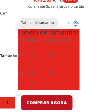
R$
82,65
no Pix
ou em até 3x sem juros no cartão
Cor
Limpar
Tabela de tamanhos
Tabela de tamanhos
Básica
Altura (cm)
Largura (cm)
P
69
50
M
71
53
Tamanho
G
72
56
GG
74
59
EG
84
66
Camiseta
COMPRAR AGORA
Dry
Fit