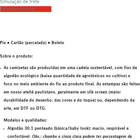
Simulação de frete
-
Pega
no
meu
pix
quantidade
Pix • Cartão (parcelado) • Boleto
Sobre o produto:
As camisetas são produzidas em uma cadeia sustentável, com fios de
algodão ecológico
(baixa quantidade de agrotóxicos no cultivo) e
foco no meio ambiente do fio ao produto final. As
estampas
são feitas
em nosso ateliê paulistano, geralmente em
silk screen
(maior
durabilidade do desenho, das cores e do toque) ou, dependendo da
arte, em
DTF
ou
DTG
.
Modelos e qualidades:
Algodão 30.1 penteado (básica/baby look):
macio, respirável e
confortável.
Obs.: chumbo e cinza clara podem ter porcentagem de