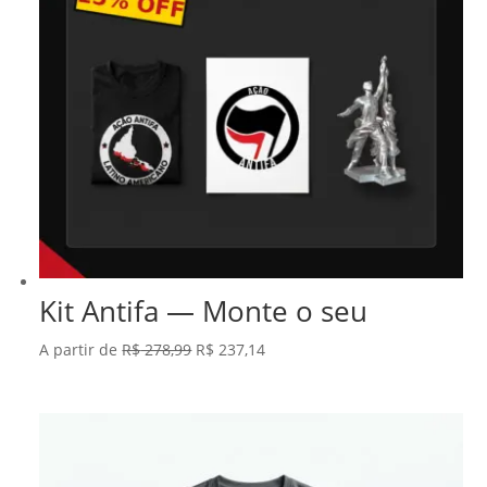
Kit Antifa — Monte o seu
O
O
A partir de
R$
278,99
R$
237,14
preço
preço
original
atual
era:
é:
R$ 278,99.
R$ 237,14.