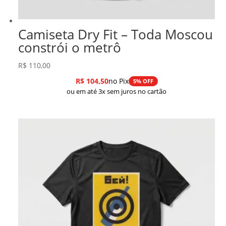
Camiseta Dry Fit – Toda Moscou
constrói o metrô
R$
110,00
R$
104,50
no Pix
5% OFF
ou em até 3x sem juros no cartão