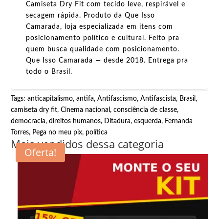
Camiseta Dry Fit com tecido leve, respirável e
secagem rápida. Produto da Que Isso
Camarada, loja especializada em itens com
posicionamento político e cultural. Feito pra
quem busca qualidade com posicionamento.
Que Isso Camarada — desde 2018. Entrega pra
todo o Brasil.
Tags:
anticapitalismo
,
antifa
,
Antifascismo
,
Antifascista
,
Brasil
,
camiseta dry fit
,
Cinema nacional
,
consciência de classe
,
democracia
,
direitos humanos
,
Ditadura
,
esquerda
,
Fernanda
Torres
,
Pega no meu pix
,
política
Mais vendidos dessa categoria
Oferta!