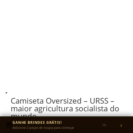
Camiseta Oversized – URSS –
maior agricultura socialista do
mundo
🎁
GANHE BRINDES GRÁTIS!
›
0%
R$
140,00
Adicione 2 peças de roupa para começar