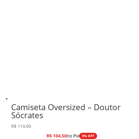
Camiseta Oversized – Doutor
Sócrates
R$
110,00
R$
104,50
no Pix
5% OFF