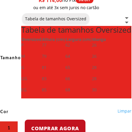
R$
114,00
no Pix
ou em até 3x sem juros no cartão
Tabela de tamanhos Oversized
Tabela de tamanhos Oversized
Oversized
Altura (cm)
Largura (cm)
Manga
P
77
62
26
M
79
64
26
Tamanho
G
81
65
28
GG
83
66
28
EG
85
68
30
Limpar
Cor
Camiseta
COMPRAR AGORA
Oversized