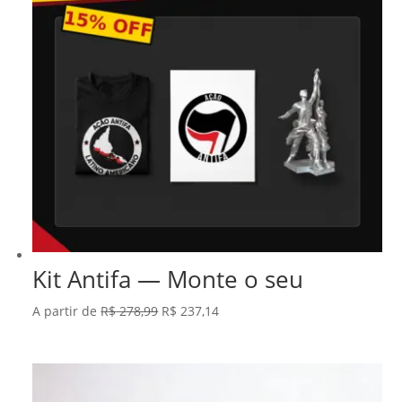
Kit Antifa — Monte o seu
O
O
A partir de
R$
278,99
R$
237,14
preço
preço
original
atual
era:
é: