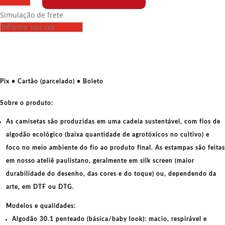
-
Simulação de frete
Passaporte
CCCP
quantidade
Pix • Cartão (parcelado) • Boleto
Sobre o produto:
As camisetas são produzidas em uma cadeia sustentável, com fios de
algodão ecológico
(baixa quantidade de agrotóxicos no cultivo) e
foco no meio ambiente do fio ao produto final. As
estampas
são feitas
em nosso ateliê paulistano, geralmente em
silk screen
(maior
durabilidade do desenho, das cores e do toque) ou, dependendo da
arte, em
DTF
ou
DTG
.
Modelos e qualidades:
Algodão 30.1 penteado (básica/baby look):
macio, respirável e