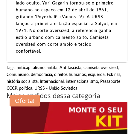
lado oculto. Yuri Gagarin tornou-se o primeiro
humano no espaço em 12 de abril de 1961,
gritando 'Poyekhali!' (Vamos lá!). A URSS
lançou a primeira estação espacial, a Salyut, em
1971. No corte oversized, a referência ganha
estilo urbano com caimento solto. Camiseta
oversized com corte amplo e tecido
confortável.
Tags:
anticapitalismo
,
antifa
,
Antifascista
,
camiseta oversized
,
Comunismo
,
democracia
,
direitos humanos
,
esquerda
,
Fck nzs
,
história socialista
,
Internacional
,
internacionalismo
,
Passaporte
CCCP
,
política
,
URSS - União Soviética
Mais vendidos dessa categoria
Oferta!