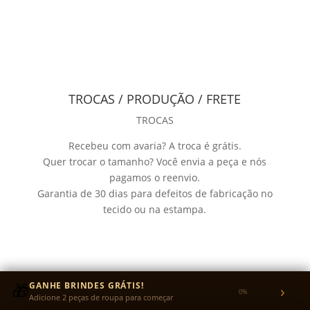
TROCAS / PRODUÇÃO / FRETE
TROCAS
Recebeu com avaria? A troca é grátis.
Quer trocar o tamanho? Você envia a peça e nós
pagamos o reenvio.
Garantia de 30 dias para defeitos de fabricação no
tecido ou na estampa.
🎁
GANHE BRINDES GRÁTIS!
›
0%
Adicione 2 peças de roupa para começar