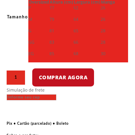
Oversized
Altura (cm)
Largura (cm)
Manga
P
77
62
26
Tamanho
M
79
64
26
G
81
65
28
GG
83
66
28
EG
85
68
30
Camiseta
COMPRAR AGORA
Oversized
-
Simulação de frete
Ibrahim
Traoré
quantidade
Pix • Cartão (parcelado) • Boleto