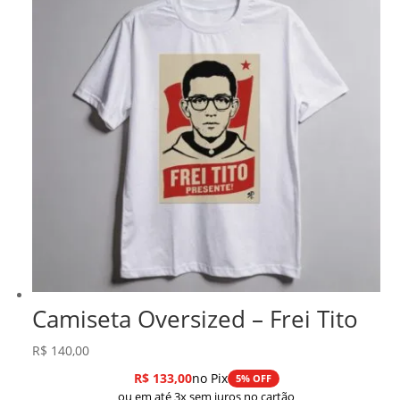
Camiseta Oversized – Frei Tito
R$
140,00
R$
133,00
no Pix
5% OFF
ou em até 3x sem juros no cartão