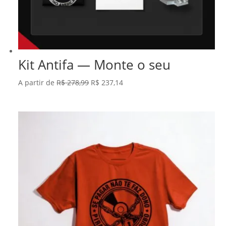
Kit Antifa — Monte o seu
O
O
A partir de
R$
278,99
R$
237,14
preço
preço
original
atual
era:
é:
R$ 278,99.
R$ 237,14.