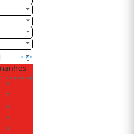
Limpar
amanhos
)
Largura (cm)
50
53
56
59
66