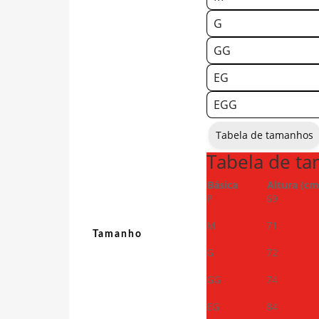
G
GG
EG
EGG
Tabela de tamanhos
Tabela de t
Básica
Altura (cm
P
69
M
71
Tamanho
G
72
GG
74
EG
84