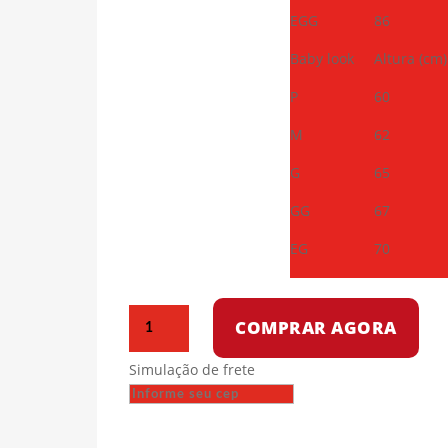
EGG
86
Baby look
Altura (cm)
P
60
M
62
G
65
GG
67
EG
70
Camiseta
COMPRAR AGORA
de
algodão
Simulação de frete
-
O
Caminho