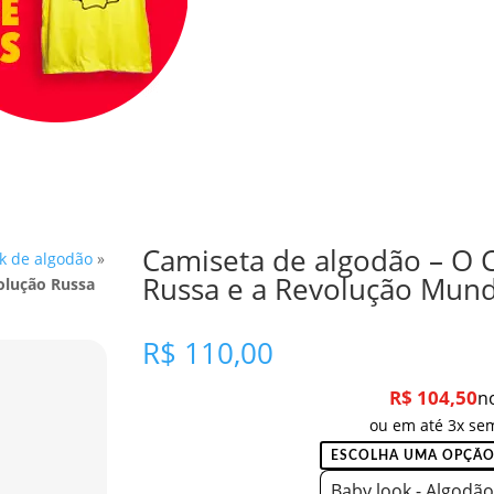
Camiseta de algodão – O 
k de algodão
»
Russa e a Revolução Mund
olução Russa
R$
110,00
R$
104,50
n
ou em até 3x sem
Baby look - Algodão