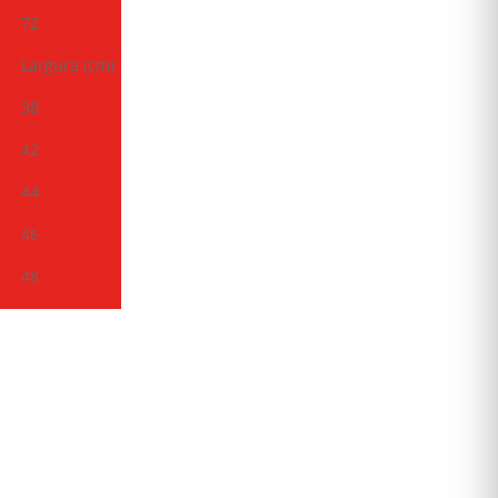
72
Largura (cm)
38
42
44
46
48