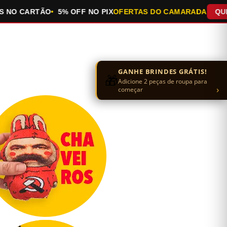
O CARTÃO
5% OFF NO PIX
OFERTAS DO CAMARADA
QUEIMA 
GANHE BRINDES GRÁTIS!
🎁
Adicione 2 peças de roupa para
›
começar