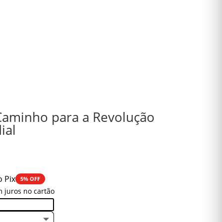
Caminho para a Revolução
ial
o Pix
5% OFF
 juros no cartão