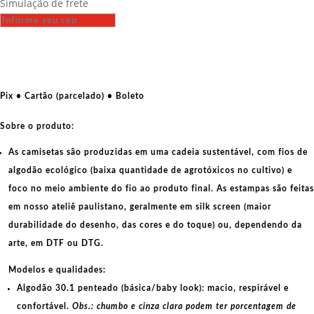
Simulação de frete
-
O
anticristo
virá
pela
direita
Pix • Cartão (parcelado) • Boleto
quantidade
Sobre o produto:
As camisetas são produzidas em uma cadeia sustentável, com fios de
algodão ecológico
(baixa quantidade de agrotóxicos no cultivo) e
foco no meio ambiente do fio ao produto final. As
estampas
são feitas
em nosso ateliê paulistano, geralmente em
silk screen
(maior
durabilidade do desenho, das cores e do toque) ou, dependendo da
arte, em
DTF
ou
DTG
.
Modelos e qualidades:
Algodão 30.1 penteado (básica/baby look):
macio, respirável e
confortável.
Obs.: chumbo e cinza clara podem ter porcentagem de