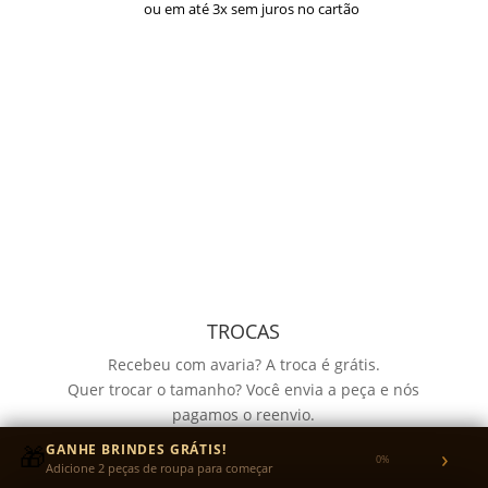
ou em até 3x sem juros no cartão
TROCAS
Recebeu com avaria? A troca é grátis.
Quer trocar o tamanho? Você envia a peça e nós
pagamos o reenvio.
Garantia de 30 dias para defeitos de fabricação no
🎁
GANHE BRINDES GRÁTIS!
›
0%
tecido ou na estampa.
Adicione 2 peças de roupa para começar