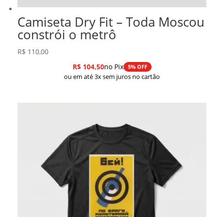
Camiseta Dry Fit – Toda Moscou
constrói o metrô
R$
110,00
R$
104,50
no Pix
5% OFF
ou em até 3x sem juros no cartão