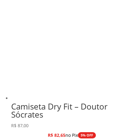
Camiseta Dry Fit – Doutor
Sócrates
R$
87,00
R$
82,65
no Pix
5% OFF