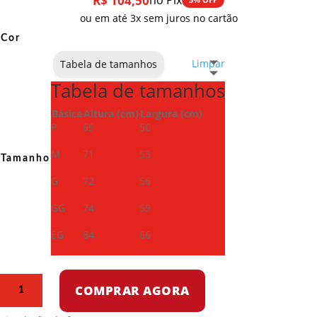
R$
104,50
no Pix
ou em até 3x sem juros no cartão
Cor
Limpar
Tabela de tamanhos
Tabela de tamanhos
Básica
Altura (cm)
Largura (cm)
P
69
50
M
71
53
Tamanho
G
72
56
GG
74
59
EG
84
66
Camiseta
COMPRAR AGORA
Dry
Fit