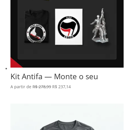
Kit Antifa — Monte o seu
O
O
A partir de
R$
278,99
R$
237,14
preço
preço
original
atual
era:
é:
R$ 278,99.
R$ 237,14.