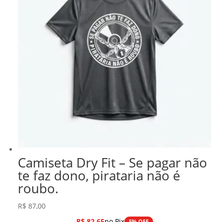
Camiseta Dry Fit – Se pagar não
te faz dono, pirataria não é
roubo.
R$
87,00
R$
82,65
no Pix
5% OFF